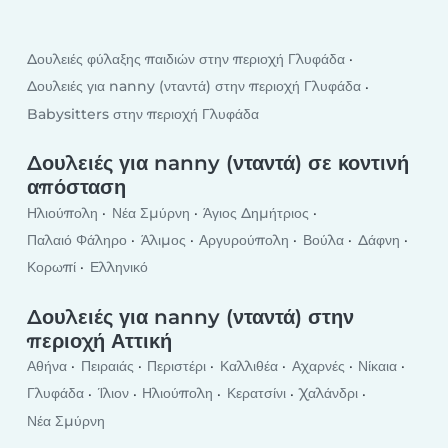
Δουλειές φύλαξης παιδιών στην περιοχή Γλυφάδα
Δουλειές για nanny (νταντά) στην περιοχή Γλυφάδα
Babysitters στην περιοχή Γλυφάδα
Δουλειές για nanny (νταντά) σε κοντινή
απόσταση
Ηλιούπολη
Νέα Σμύρνη
Άγιος Δημήτριος
Παλαιό Φάληρο
Άλιμος
Αργυρούπολη
Βούλα
Δάφνη
Κορωπί
Ελληνικό
Δουλειές για nanny (νταντά) στην
περιοχή Αττική
Αθήνα
Πειραιάς
Περιστέρι
Καλλιθέα
Αχαρνές
Νίκαια
Γλυφάδα
Ίλιον
Ηλιούπολη
Κερατσίνι
Χαλάνδρι
Νέα Σμύρνη