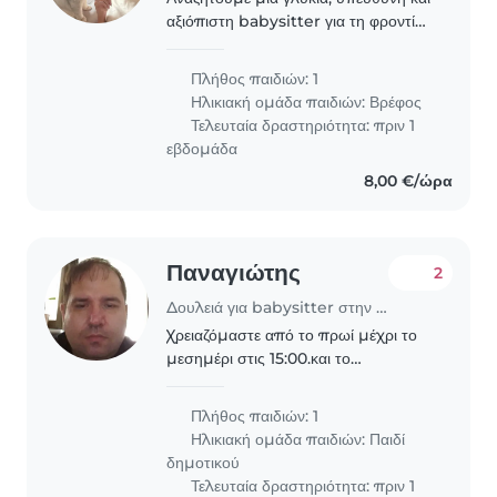
αξιόπιστη babysitter για τη φροντίδα
της κόρης μας που είναι 9,5 μηνών,
από Δευτέρα έως Παρασκευή ωράριο
Πλήθος παιδιών: 1
περίπου από τις 2 μέχρι τις 6 ή 7. Η
Ηλικιακή ομάδα παιδιών:
Βρέφος
βασική..
Τελευταία δραστηριότητα: πριν 1
εβδομάδα
8,00 €/ώρα
Παναγιώτης
2
Δουλειά για babysitter στην περιοχή Γλυφάδα
Χρειαζόμαστε από το πρωί μέχρι το
μεσημέρι στις 15:00.και το
Σαββατοκύριακο είναι η Σάββατο η
Κυριακή που θα ξέρει η γυναίκα μου
Πλήθος παιδιών: 1
το πρόγραμματος της
Ηλικιακή ομάδα παιδιών:
Παιδί
δημοτικού
Τελευταία δραστηριότητα: πριν 1