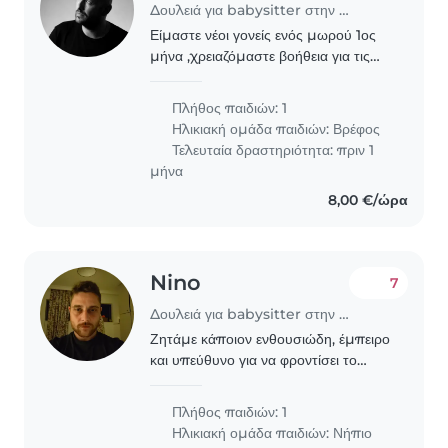
Δουλειά για babysitter στην περιοχή Γλυφάδα
Είμαστε νέοι γονείς ενός μωρού 1ος
μήνα ,χρειαζόμαστε βοήθεια για τις
βραδινές ώρες
Πλήθος παιδιών: 1
Ηλικιακή ομάδα παιδιών:
Βρέφος
Τελευταία δραστηριότητα: πριν 1
μήνα
8,00 €/ώρα
Nino
7
Δουλειά για babysitter στην περιοχή Γλυφάδα
Ζητάμε κάποιον ενθουσιώδη, έμπειρο
και υπεύθυνο για να φροντίσει το
παιδί μας, ένα ενεργητικό και
παιχνιδιάρο παιδί. Θα προτιμούσαμε
Πλήθος παιδιών: 1
κάποιον που να είναι άνετος με τα
Ηλικιακή ομάδα παιδιών:
Νήπιο
παιδιά και να..