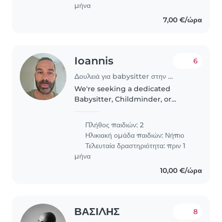
μήνα
7,00 €/ώρα
Ioannis
6
Δουλειά για babysitter στην περιοχή Γλυφάδα
We're seeking a dedicated
Babysitter, Childminder, or
Nanny to care for our two
energetic and sporty toddlers.
Πλήθος παιδιών: 2
Our ideal candidate is
Ηλικιακή ομάδα παιδιών:
Νήπιο
comfortable with homework
Τελευταία δραστηριότητα: πριν 1
assistance and speaks..
μήνα
10,00 €/ώρα
ΒΑΣΙΛΗΣ
8