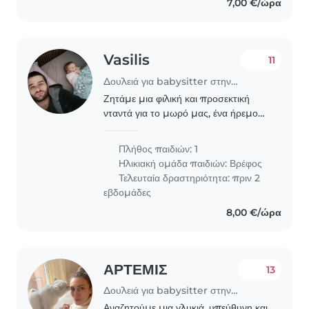
7,00 €/ώρα
Vasilis
11
Δουλειά για babysitter στην περιοχή Γλυφάδα
Ζητάμε μια φιλική και προσεκτική
νταντά για το μωρό μας, ένα ήρεμο
και παιχνιδιάρικο μωρό πέντε μηνών.
Πλήθος παιδιών: 1
Ηλικιακή ομάδα παιδιών:
Βρέφος
Τελευταία δραστηριότητα: πριν 2
εβδομάδες
8,00 €/ώρα
ΑΡΤΕΜΙΣ
13
Δουλειά για babysitter στην περιοχή Γλυφάδα
Αναζητούμε μια γλυκιά, υπεύθυνη και