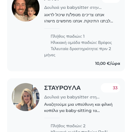
Δουλειά για babysitter στην περιοχή Γλυφάδα
אנחנו צריכים מטפל/ת שיכול לדאוג
לבתנו התינוקת. אנחנו מחפשים מישהו
שיהיה נוח עם חיות מחמד ויוכל לבשל לה.
בתנו היא חברותית, מבדרת ומאוד עליזה.
Πλήθος παιδιών: 1
אנו מעוניינים בטיפול בביתנו. אם אתה
Ηλικιακή ομάδα παιδιών:
Βρέφος
מעוניין..
Τελευταία δραστηριότητα: πριν 2
μήνες
10,00 €/ώρα
ΣΤΑΥΡΟΥΛΑ
33
Δουλειά για babysitter στην περιοχή Γλυφάδα
Αναζητούμε μια υπεύθυνη και φιλική
κοπέλα για baby-sitting τα
Σαββατοκύριακα για τα δύο υπέροχα
παιδιά μας: ένα κορίτσι 12 ετών και
Πλήθος παιδιών: 2
ένα αγόρι 6 ετών. Η φύλαξη
Ηλικιακή ομάδα παιδιών:
Παιδί