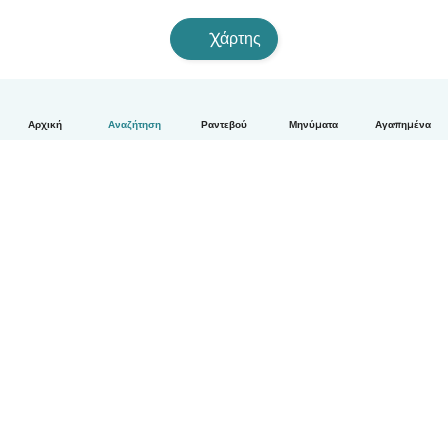
Χάρτης
Αρχική
Αναζήτηση
Ραντεβού
Μηνύματα
Αγαπημένα
Ελληνικά
Πώς λειτουργεί
Βοήθεια
Όροι & Απόρρητο
Τιμολόγηση
Στοιχεία εταιρείας
Babysits for Work
Όροι Κοινότητας