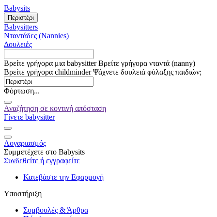
Babysits
Περιστέρι
Babysitters
Νταντάδες (Nannies)
Δουλειές
Βρείτε γρήγορα μια babysitter
Βρείτε γρήγορα νταντά (nanny)
Βρείτε γρήγορα childminder
Ψάχνετε δουλειά φύλαξης παιδιών;
Φόρτωση...
Αναζήτηση σε κοντινή απόσταση
Γίνετε babysitter
Λογαριασμός
Συμμετέχετε στο Babysits
Συνδεθείτε ή εγγραφείτε
Κατεβάστε την Εφαρμογή
Υποστήριξη
Συμβουλές & Άρθρα