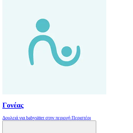
Γονέας
Δουλειά για babysitter στην περιοχή Περιστέρι