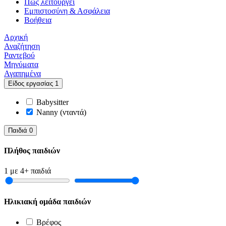
Πώς λειτουργεί
Εμπιστοσύνη & Ασφάλεια
Βοήθεια
Αρχική
Αναζήτηση
Ραντεβού
Μηνύματα
Αγαπημένα
Είδος εργασίας
1
Babysitter
Nanny (νταντά)
Παιδιά
0
Πλήθος παιδιών
1
με
4+
παιδιά
Ηλικιακή ομάδα παιδιών
Βρέφος