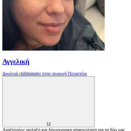
Αγγελική
Δουλειά childminder στην περιοχή Περιστέρι
12
Αναζητούμε φυλαξη και δημιουργικη απασχοληση για τα δύο μας