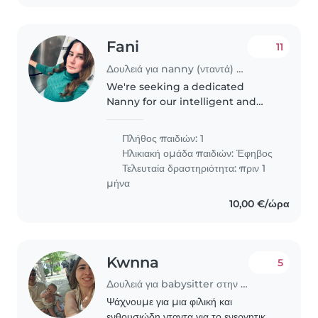
Fani
11
Δουλειά για nanny (νταντά) στην περιοχή Χαλάνδρι
We're seeking a dedicated
Nanny for our intelligent and
affectionate teenager of 11 years
old (single child). Our need is
Πλήθος παιδιών: 1
from the school bus pickup at
Ηλικιακή ομάδα παιδιών:
Έφηβος
3pm and until the parents
Τελευταία δραστηριότητα: πριν 1
return..
μήνα
10,00 €/ώρα
Kwnna
5
Δουλειά για babysitter στην περιοχή Χαλάνδρι
Ψάχνουμε για μια φιλική και
ενθουσιώδη νταντα για το ενεργητικό