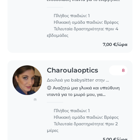
και παιχνιδιάρικο μωρό μας. Θα
πρέπει να είστε άνετη/ος με το
Πλήθος παιδιών: 1
μαγείρεμα και τις δουλειές του
Ηλικιακή ομάδα παιδιών:
Βρέφος
σπιτιού. Ελπίζουμε να βρούμε..
Τελευταία δραστηριότητα: πριν 4
εβδομάδες
7,00 €/ώρα
Charoulaoptics
8
Δουλειά για babysitter στην περιοχή Χαλάνδρι
😊 Αναζητώ μια γλυκιά και υπεύθυνη
νταντά για το μωρό μου, για
(1)
καθημερινή πρωινή απασχόληση
(Δευτέρα–Παρασκευή, 6ωρο ή 10:00–
Πλήθος παιδιών: 1
16:00) στην περιοχή κοντά στο μετρό
Ηλικιακή ομάδα παιδιών:
Βρέφος
Δουκίσσης Πλακεντίας...
Τελευταία δραστηριότητα: πριν 2
μέρες
5,00 €/ώρα