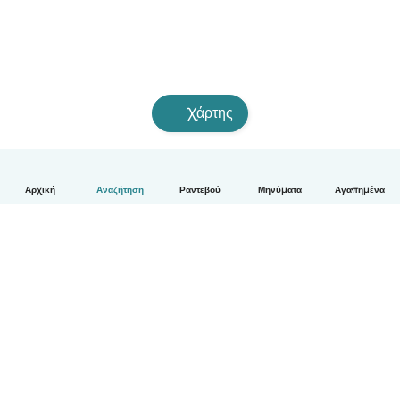
Χάρτης
Αρχική
Αναζήτηση
Ραντεβού
Μηνύματα
Αγαπημένα
Ελληνικά
Πώς λειτουργεί
Βοήθεια
Όροι & Απόρρητο
Τιμολόγηση
Στοιχεία εταιρείας
Babysits for Work
Όροι Κοινότητας