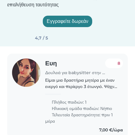
επαλήθευση ταυτότητας
Εγγραφείτε δωρεάν
4,7 / 5
Ευη
8
Δουλειά για babysitter στην περιοχή Χαλάνδρι
Είμαι μια δραστήρια μητέρα με έναν
ενεργό και περίεργο 3 έτωνγιό. Ψάχνω
για έναν αξιόπιστο και υπεύθυνο
babysitter που θα είναι σε θέση να
Πλήθος παιδιών: 1
φροντίσει το παιδί μου με ασφάλεια
Ηλικιακή ομάδα παιδιών:
Νήπιο
και θα..
Τελευταία δραστηριότητα: πριν 1
μέρα
7,00 €/ώρα