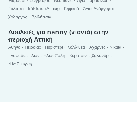
Μαρούσι
Ζωγράφος
Νέα Ιωνία
Αγία Παρασκευή
Γαλάτσι
Irákleio (Αττική)
Κηφισιά
Άγιοι Ανάργυροι
Χολαργός
Βριλήσσια
Δουλειές για nanny (νταντά) στην
περιοχή Αττική
Αθήνα
Πειραιάς
Περιστέρι
Καλλιθέα
Αχαρνές
Νίκαια
Γλυφάδα
Ίλιον
Ηλιούπολη
Κερατσίνι
Χαλάνδρι
Νέα Σμύρνη