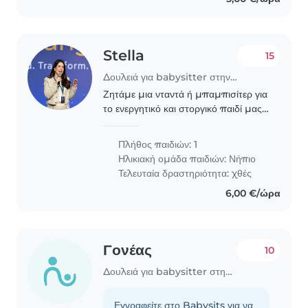
Stella
15
Δουλειά για babysitter στην περιοχή Χαλάνδρι
Ζητάμε μια νταντά ή μπαμπισίτερ για
το ενεργητικό και στοργικό παιδί μας
που είναι 3 ετών. Θα είμαστε πολύ
ευγνώμονες αν μπορείτε να έρθετε
Πλήθος παιδιών: 1
στο σπίτι μας για να φροντίσετε το
Ηλικιακή ομάδα παιδιών:
Νήπιο
παιδί..
Τελευταία δραστηριότητα: χθές
6,00 €/ώρα
Γονέας
10
Δουλειά για babysitter στην περιοχή Χαλάνδρι
Εγγραφείτε στο Babysits για να