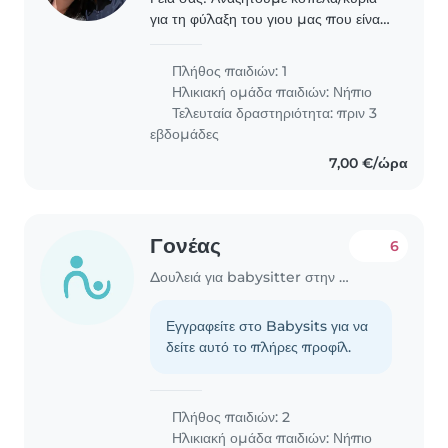
για τη φύλαξη του γιου μας που είναι
1 έτους. Το μωρό είναι αρκετά
δραστήριο οπότε ψάχνουμε για
Πλήθος παιδιών: 1
άτομο με ενέργεια και καλή διάθεση.
Ηλικιακή ομάδα παιδιών:
Νήπιο
Το μωρό θα ξεκινήσει..
Τελευταία δραστηριότητα: πριν 3
εβδομάδες
7,00 €/ώρα
Γονέας
6
Δουλειά για babysitter στην περιοχή Αργυρούπολη
Εγγραφείτε στο Babysits για να
δείτε αυτό το πλήρες προφίλ.
Πλήθος παιδιών: 2
Ηλικιακή ομάδα παιδιών:
Νήπιο