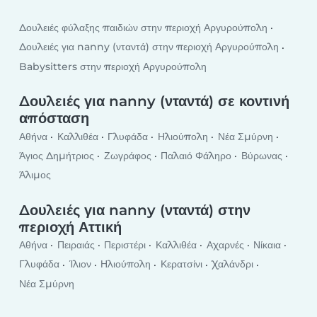
Δουλειές φύλαξης παιδιών στην περιοχή Αργυρούπολη
Δουλειές για nanny (νταντά) στην περιοχή Αργυρούπολη
Babysitters στην περιοχή Αργυρούπολη
Δουλειές για nanny (νταντά) σε κοντινή
απόσταση
Αθήνα
Καλλιθέα
Γλυφάδα
Ηλιούπολη
Νέα Σμύρνη
Άγιος Δημήτριος
Ζωγράφος
Παλαιό Φάληρο
Βύρωνας
Άλιμος
Δουλειές για nanny (νταντά) στην
περιοχή Αττική
Αθήνα
Πειραιάς
Περιστέρι
Καλλιθέα
Αχαρνές
Νίκαια
Γλυφάδα
Ίλιον
Ηλιούπολη
Κερατσίνι
Χαλάνδρι
Νέα Σμύρνη