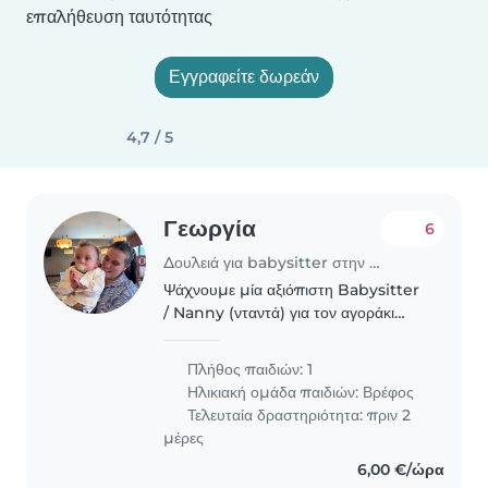
επαλήθευση ταυτότητας
Εγγραφείτε δωρεάν
4,7 / 5
Γεωργία
6
Δουλειά για babysitter στην περιοχή Αργυρούπολη
Ψάχνουμε μία αξιόπιστη Babysitter
/ Nanny (νταντά) για τον αγοράκι
μας, ο οποίος είναι πολύ ζωηρός και
κοινωνικός. Ευχόμαστε κάποιον που
Πλήθος παιδιών: 1
αγαπά τα μωρά. Τα παιδιά σπουδαία
Ηλικιακή ομάδα παιδιών:
Βρέφος
εμπιστοσύνη..
Τελευταία δραστηριότητα: πριν 2
μέρες
6,00 €/ώρα