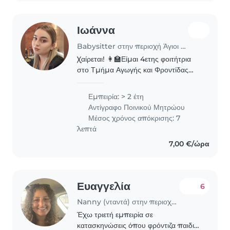
Ιωάννα
Babysitter στην περιοχή Άγιοι Ανάργυροι
Χαίρεται! 👩🏫Είμαι 4ετης φοιτήτρια
στο Τμήμα Αγωγής και Φροντίδας
στην Πρώιμη Παιδική Ηλικία
(βρεφονηπιοκόμος) του
Εμπειρία: > 2 έτη
Πανεπιστημίου Δυτικής Αττικής.
Αντίγραφο Ποινικού Μητρώου
Ενδιαφέρομαι για τη φύλαξη,
Μέσος χρόνος απόκρισης: 7
φροντίδα..
λεπτά
7,00 €/ώρα
Ευαγγελία
6
Nanny (νταντά) στην περιοχή Μελίσσια
Έχω τριετή εμπειρία σε
κατασκηνώσεις όπου φρόντιζα παιδιά