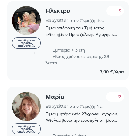
Ηλέκτρα
5
Babysitter στην περιοχή Βόλος
Είμαι απόφοιτη του Τμήματος
Επιστημών Προσχολικής Αγωγής και
Εκπαίδευσης του Αριστοτελείου
Αγαπημένο
προφίλ
οικογενειών
Πανεπιστημίου Θεσσαλονίκης. Έχω
Εμπειρία: > 3 έτη
τελειώσει νηπιαγωγός κοινώς κι έχω
(1)
Μέσος χρόνος απόκρισης: 28
ολοκληρώσει κι ένα σεμινάριο..
λεπτά
7,00 €/ώρα
Μαρία
7
Babysitter στην περιοχή Νέα Σμύρνη
Είμαι μητέρα ενός 23χρονου αγοριού.
Απολαμβάνω την ενασχόλησή μου
με βρέφη και με παιδιά προσχολικής
Αγαπημένο
προφίλ
οικογενειών
και σχολικής ηλικίας. Δείχνω
Εμπειρία: > 1 έτος