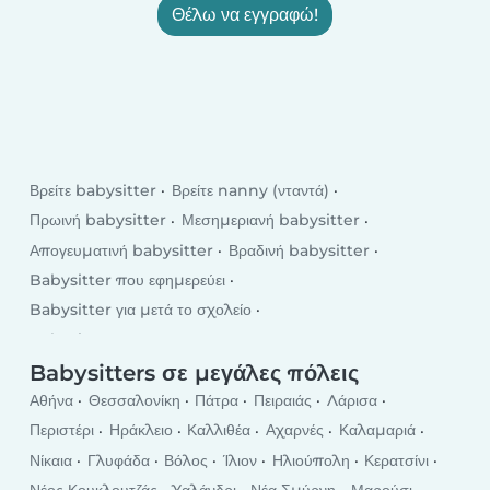
Θέλω να εγγραφώ!
Βρείτε babysitter
Βρείτε nanny (νταντά)
Πρωινή babysitter
Μεσημεριανή babysitter
Απογευματινή babysitter
Βραδινή babysitter
Babysitter που εφημερεύει
Babysitter για μετά το σχολείο
Babysitter για τις καθημερινές
Babysitter για το Σαββατοκύριακο
Babysitters σε μεγάλες πόλεις
Αθήνα
Θεσσαλονίκη
Πάτρα
Πειραιάς
Λάρισα
Περιστέρι
Ηράκλειο
Καλλιθέα
Αχαρνές
Καλαμαριά
Νίκαια
Γλυφάδα
Βόλος
Ίλιον
Ηλιούπολη
Κερατσίνι
Νέος Κουκλουτζάς
Χαλάνδρι
Νέα Σμύρνη
Μαρούσι