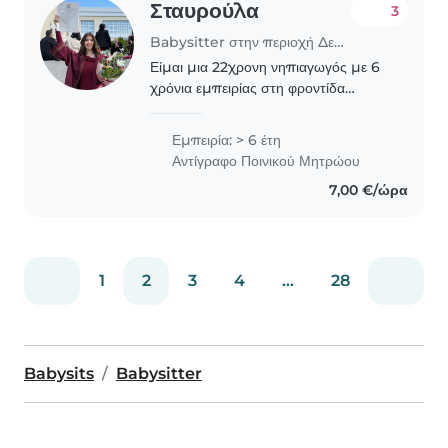
Σταυρούλα
3
Babysitter στην περιοχή Δεμένικα Αχαΐας
Είμαι μια 22χρονη νηπιαγωγός με 6
χρόνια εμπειρίας στη φροντίδα
παιδιών από βρέφη έως σχολικής
ηλικίας. Αυτή την στιγμή εργάζομαι σε
Εμπειρία: > 6 έτη
παιδικό σταθμό, οπότε έχω
Αντίγραφο Ποινικού Μητρώου
καθημερινή επαφή με παιδιά...
7,00 €/ώρα
1
2
3
4
...
28
Babysits
Babysitter