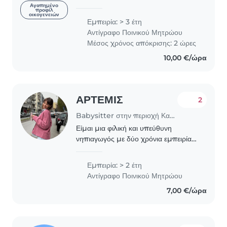
για πολλές μέρες, με υπευθυνότητα
Αγαπημένο
προφίλ
οικογενειών
και αγάπη. Παίζω μαζί τους, τα
Εμπειρία: > 3 έτη
προσέχω και δημιουργώ όμορφο
Αντίγραφο Ποινικού Μητρώου
κλίμα εμπιστοσύνης. Έχω
Μέσος χρόνος απόκρισης: 2 ώρες
συνεργαστεί..
10,00 €/ώρα
ΑΡΤΕΜΙΣ
2
Babysitter στην περιοχή Καλαμαριά
Είμαι μια φιλική και υπεύθυνη
νηπιαγωγός με δύο χρόνια εμπειρίας
στην φροντίδα βρεφών, βρεφονηπίων
και παιδιών προσχολικής ηλικίας.
Εμπειρία: > 2 έτη
Έχω εκπαίδευση στην Ειδική Αγωγή,
Αντίγραφο Ποινικού Μητρώου
με εμπειρία στην..
7,00 €/ώρα