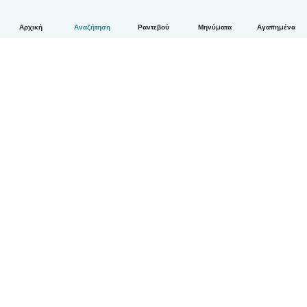
Αρχική
Αναζήτηση
Ραντεβού
Μηνύματα
Αγαπημένα
Ελληνικά
Πώς λειτουργεί
Βοήθεια
Όροι & Απόρρητο
Τιμολόγηση
Στοιχεία εταιρείας
Babysits for Work
Όροι Κοινότητας
© Babysits B.V.