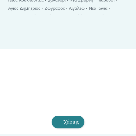
Άγιος Δημήτριος
Ζωγράφος
Αιγάλεω
Νέα Ιωνία
Ιωάννινα
Παλαιό Φάληρο
Κορυδαλλός
Τρίκαλα
Βύρωνας
Αγία Παρασκευή
Γαλάτσι
Χαλκίδα
Πετρούπολη
Σέρρες
Políchni
Ρόδος
Καλαμάτα
Καβάλα
Χανιά
Κατερίνη
Χάρτης