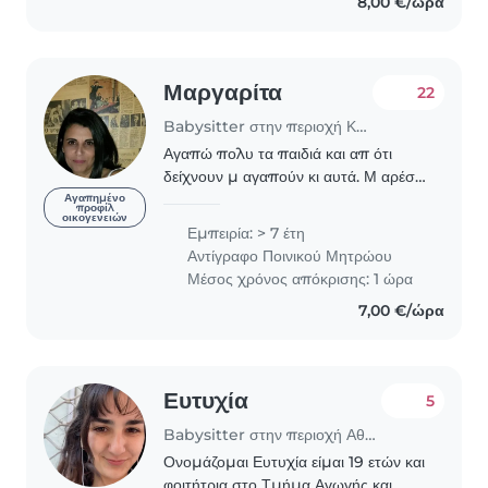
8,00 €/ώρα
Μαργαρίτα
22
Babysitter στην περιοχή Καλλιθέα
Αγαπώ πολυ τα παιδιά και απ ότι
δείχνουν μ αγαπούν κι αυτά. Μ αρέσει
να δουλεύω και να περνάω χρόνο
Αγαπημένο
προφίλ
οικογενειών
μαζί τους. 7 χρόνια δουλευω και με
Εμπειρία: > 7 έτη
βρέφη και νήπια αλλά έχω εμπειρία
Αντίγραφο Ποινικού Μητρώου
ως και εφηβεια..
Μέσος χρόνος απόκρισης: 1 ώρα
7,00 €/ώρα
Ευτυχία
5
Babysitter στην περιοχή Αθήνα
Ονομάζομαι Ευτυχία είμαι 19 ετών και
φοιτήτρια στο Τμήμα Αγωγής και