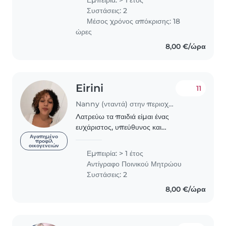
υπευθυνότητα για την ασφάλεια των
Συστάσεις: 2
παιδιών και μου..
Μέσος χρόνος απόκρισης: 18
ώρες
8,00 €/ώρα
Eirini
11
Nanny (νταντά) στην περιοχή Αθήνα
Λατρεύω τα παιδιά είμαι ένας
ευχάριστος, υπεύθυνος και
χαρούμενος άνθρωπος . Εχω
Αγαπημένο
προφίλ
οικογενειών
εμπειρία καθώς εχω φυλάξει παιδιά
Εμπειρία: > 1 έτος
και εντός της οικογένειας μου αλλά
Αντίγραφο Ποινικού Μητρώου
και εκτός. Θεωρω πως ειμαι καλή..
Συστάσεις: 2
8,00 €/ώρα