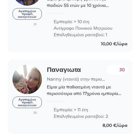
παιδιών 55 ετών με 10 χρόνια
εμπειρίας στη φροντίδα παιδιών όλων
Αγαπημένο
προφίλ
οικογενειών
των ηλικιών, από βρέφη έως έφηβους.
Εμπειρία: > 10 έτη
Είμαι υπεύθυνος, συμπονετικός και
(1)
Αντίγραφο Ποινικού Μητρώου
τρυφερός στη φροντίδα..
Επαληθευμένα ραντεβού: 1
10,00 €/ώρα
Παναγιωτα
30
Nanny (νταντά) στην περιοχή Καλλιθέα
Είμαι μία παθιασμένη νταντά με
περισσότερα από 17χρόνια εμπειρίας
στη φροντίδα παιδιών. Μπορώ να
Αγαπημένο
προφίλ
οικογενειών
προσφέρω υπηρεσίες σε βρέφη,
Εμπειρία: > 11 έτη
νήπια, προσχολικά παιδιά, παιδιά
(2)
Επαληθευμένα ραντεβού: 2
δημοτικού και εφήβους,..
8,00 €/ώρα