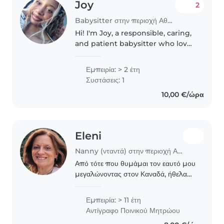
Joy
2
Babysitter στην περιοχή Αθήνα
Hi! I'm Joy, a responsible, caring,
and patient babysitter who loves
spending time with children. I
strive to create a safe, fun, and
Εμπειρία: > 2 έτη
positive environment while
Συστάσεις: 1
helping with daily..
10,00 €/ώρα
Eleni
Nanny (νταντά) στην περιοχή Αθήνα
Από τότε που θυμάμαι τον εαυτό μου
μεγαλώνοντας στον Καναδά, ήθελα
να ασχοληθώ με παιδιά. Τα νιώθω
βαθιά, τα αγαπώ και τα σέβομαι σαν
Εμπειρία: > 11 έτη
οντότητες. Έγινα Δασκάλα Αγγλικών
Αντίγραφο Ποινικού Μητρώου
και απέκτησα..