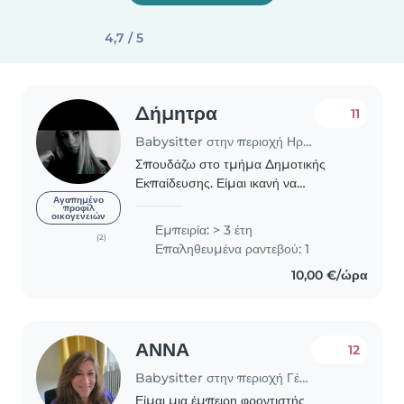
4,7 / 5
Δήμητρα
11
Babysitter στην περιοχή Ηράκλειο
Σπουδάζω στο τμήμα Δημοτικής
Εκπαίδευσης. Είμαι ικανή να
προσφέρω σημαντικές υπηρεσίες στο
Αγαπημένο
προφίλ
οικογενειών
διάβασμα των παιδιών τόσο για το
Εμπειρία: > 3 έτη
σχολείο όσο και για τις ξένες
(2)
Επαληθευμένα ραντεβού: 1
γλώσσες. Αγαπώ τα παιδιά και..
10,00 €/ώρα
ΑΝΝΑ
12
Babysitter στην περιοχή Γέρακας
Είμαι μια έμπειρη φροντιστής