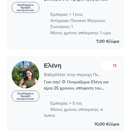
Φροντίδας στην Πρώιμη Παιδική
Αγαπημένο
προφίλ
οικογενειών
Ηλικία ,όπου κάνω πρακτική σε
Εμπειρία: < 1 έτος
παιδικο σταθμο .Αγαπώ πολύ τα
Αντίγραφο Ποινικού Μητρώου
παιδιά και στόχος μου..
Συστάσεις: 1
Μέσος χρόνος απόκρισης: 1 ώρα
7,00 €/ώρα
Ελένη
13
Babysitter στην περιοχή Πειραιάς
Γεια σας! 🌻 Ονομάζομαι Ελένη και
είμαι 25 χρονών, απόφοιτη του
Πανεπιστημίου Δυτικής Αττικής. Η
Αγαπημένο
προφίλ
οικογενειών
αγάπη μου για τα παιδιά ήταν από
Εμπειρία: > 5 έτη
πάντα εμφανής και μεγάλη. Από
Μέσος χρόνος απόκρισης: 4
μικρή είχα την τάση..
λεπτά
10,00 €/ώρα