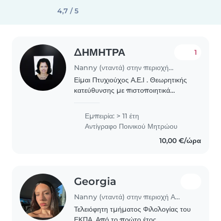
4,7 / 5
ΔΗΜΗΤΡΑ
1
Nanny (νταντά) στην περιοχή Αγία Παρασκευή
Είμαι Πτυχιούχος Α.Ε.Ι . Θεωρητικής
κατεύθυνσης με πιστοποιητικά
εξειδικευμένης Επιμόρφωσης
ΕΘΝΙΚΟΥ ΚΑΙ ΚΑΠΟΔΙΣΤΡΙΑΚΟΥ
Εμπειρία: > 11 έτη
ΠΑΝΕΠΙΣΤΗΜΙΟΥ επί ΕΙΔΙΚΗΣ
Αντίγραφο Ποινικού Μητρώου
ΑΓΩΓΗΣ σε ΔΥΣΛΕΞΙΑ-
10,00 €/ώρα
ΔΥΣΑΡΙΘΜΗΣΙΑ..
Georgia
Nanny (νταντά) στην περιοχή Αγία Παρασκευή
Τελειόφητη τμήματος Φιλολογίας του
ΕΚΠΑ. Από το πρώτο έτος