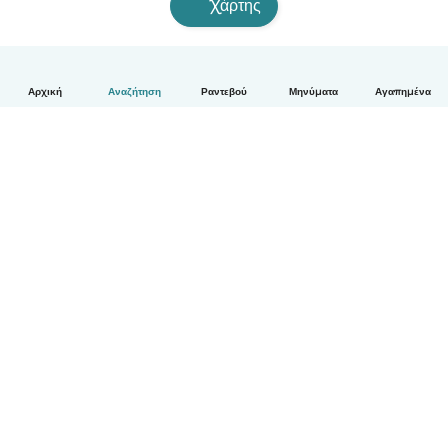
Χάρτης
Αρχική
Αναζήτηση
Ραντεβού
Μηνύματα
Αγαπημένα
Ελληνικά
Πώς λειτουργεί
Βοήθεια
Όροι & Απόρρητο
Τιμολόγηση
Στοιχεία εταιρείας
Babysits for Work
Όροι Κοινότητας
© Babysits B.V.