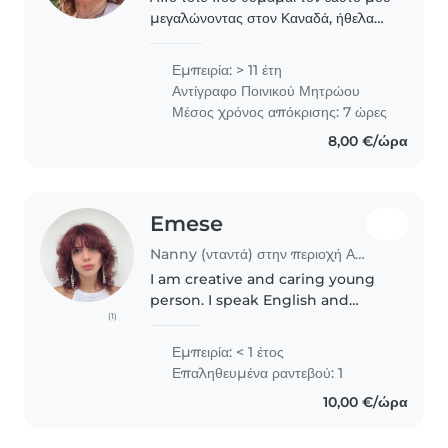
μεγαλώνοντας στον Καναδά, ήθελα
να ασχοληθώ με παιδιά. Τα νιώθω
βαθιά, τα αγαπώ και τα σέβομαι σαν
Εμπειρία: > 11 έτη
οντότητες. Έγινα Δασκάλα Αγγλικών
Αντίγραφο Ποινικού Μητρώου
και απέκτησα..
Μέσος χρόνος απόκρισης: 7 ώρες
8,00 €/ώρα
Emese
Nanny (νταντά) στην περιοχή Αθήνα
I am creative and caring young
person. I speak English and
(1)
Hungarian fluently, with basic
knowledge of Greek. I have
Εμπειρία: < 1 έτος
experience with childcare
Επαληθευμένα ραντεβού: 1
through helping family and
10,00 €/ώρα
friends. I..