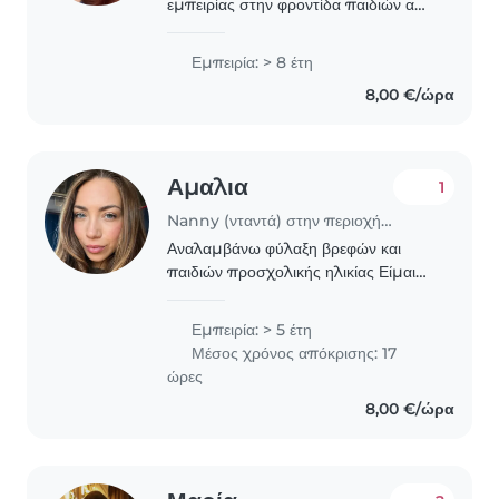
εμπειρίας στην φροντίδα παιδιών από
1-12 ετών. Είμαι υπεύθυνη,
δημιουργική και ευφάνταστη,
Εμπειρία: > 8 έτη
ειδικευμένη σε διάβασμα,
8,00 €/ώρα
χειροτεχνίες, μουσική και παιχνίδια...
Αμαλια
1
Nanny (νταντά) στην περιοχή Αθήνα
Αναλαμβάνω φύλαξη βρεφών και
παιδιών προσχολικής ηλικίας Είμαι
νηπιαγωγός με εμπειρία στη
φροντίδα βρεφών και μικρών παιδιών.
Εμπειρία: > 5 έτη
Διαθέτω αγάπη για τα παιδιά,
Μέσος χρόνος απόκρισης: 17
υπευθυνότητα και συνέπεια,..
ώρες
8,00 €/ώρα