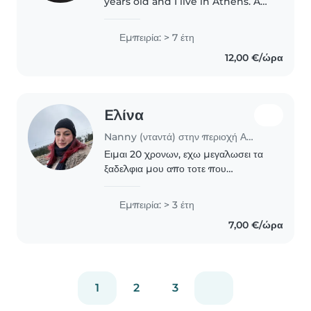
years old and I live in Athens. As
a qualified psychologist (BSc)
with a specialization in
Εμπειρία: > 7 έτη
developmental psychology of
12,00 €/ώρα
children and adolescents (MSc),..
Eλίνα
Nanny (νταντά) στην περιοχή Αθήνα
Ειμαι 20 χρονων, εχω μεγαλωσει τα
ξαδελφια μου απο τοτε που
γεννηθηκαν επειδη ειχαν δουλεια οι
γονεις τους. ο μεγαλος τωρα ειναι 5 κ
Εμπειρία: > 3 έτη
η μικρη 1.5 χρονων κ με βαση την
7,00 €/ώρα
μαμα τους δεν..
1
2
3