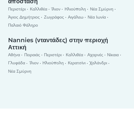
απόσταση
Περιστέρι
Καλλιθέα
Ίλιον
Ηλιούπολη
Νέα Σμύρνη
Άγιος Δημήτριος
Ζωγράφος
Αιγάλεω
Νέα Ιωνία
Παλαιό Φάληρο
Nannies (νταντάδες) στην περιοχή
Αττική
Αθήνα
Πειραιάς
Περιστέρι
Καλλιθέα
Αχαρνές
Νίκαια
Γλυφάδα
Ίλιον
Ηλιούπολη
Κερατσίνι
Χαλάνδρι
Νέα Σμύρνη