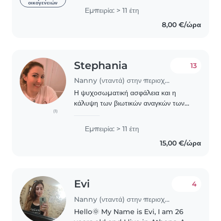
οικογενειών
Μπορώ να καταλάβω πόσο υπέροχο,
Εμπειρία: > 11 έτη
αλλα και ποσο δύσκολο μερικές
8,00 €/ώρα
φορες είναι, να είσαι..
Stephania
13
Nanny (νταντά) στην περιοχή Αθήνα
Η ψυχοσωματική ασφάλεια και η
κάλυψη των βιωτικών αναγκών των
(1)
παιδιών είναι το πρωταρχικό μου
μέλημα. Έπειτα, η δημιουργική τους
Εμπειρία: > 11 έτη
απασχόληση, προσαρμόζεται στη
15,00 €/ώρα
διάθεση και τα ενδιαφέροντά..
Evi
4
Nanny (νταντά) στην περιοχή Αθήνα
Hello🌞 My Name is Evi, I am 26