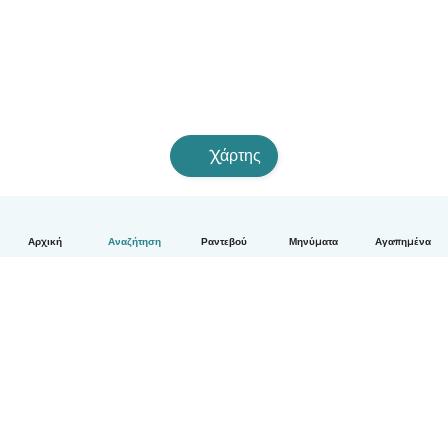
Χάρτης
Αρχική
Αναζήτηση
Ραντεβού
Μηνύματα
Αγαπημένα
Ελληνικά
Πώς λειτουργεί
Βοήθεια
Όροι & Απόρρητο
Τιμολόγηση
Στοιχεία εταιρείας
Babysits for Work
Όροι Κοινότητας