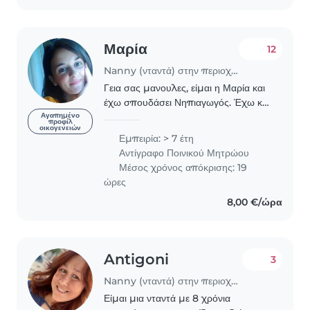
Μαρία
12
Nanny (νταντά) στην περιοχή Αθήνα
Γεια σας μανουλες, είμαι η Μαρία και
έχω σπουδάσει Νηπιαγωγός. Έχω και
εγώ δύο παιδιά 5 και 3 ετών, τα οποία
Αγαπημένο
προφίλ
οικογενειών
λατρεύω και είναι η ζωή μου. Έχω
Εμπειρία: > 7 έτη
δουλέψει με πολύ μικρής ηλικίας
Αντίγραφο Ποινικού Μητρώου
παιδιά..
Μέσος χρόνος απόκρισης: 19
ώρες
8,00 €/ώρα
Antigoni
3
Nanny (νταντά) στην περιοχή Αθήνα
Είμαι μια νταντά με 8 χρόνια