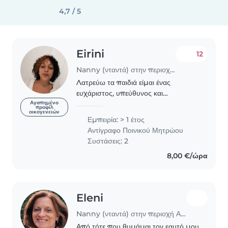
4,7 / 5
Eirini
12
Nanny (νταντά) στην περιοχή Αθήνα
Λατρεύω τα παιδιά είμαι ένας
ευχάριστος, υπεύθυνος και
χαρούμενος άνθρωπος . Εχω
Αγαπημένο
προφίλ
οικογενειών
εμπειρία καθώς εχω φυλάξει παιδιά
Εμπειρία: > 1 έτος
και εντός της οικογένειας μου αλλά
Αντίγραφο Ποινικού Μητρώου
και εκτός. Θεωρω πως ειμαι καλή..
Συστάσεις: 2
8,00 €/ώρα
Eleni
Nanny (νταντά) στην περιοχή Αθήνα
Από τότε που θυμάμαι τον εαυτό μου