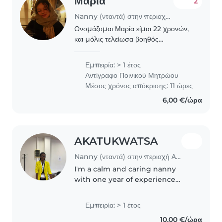
Μαρία
2
Nanny (νταντά) στην περιοχή Αθήνα
Ονομάζομαι Μαρία είμαι 22 χρονών,
και μόλις τελείωσα βοηθός
εργοθεραπείας. Έχω πτυχίο βοηθού
βρεφονηπιοκόμου, γνωρίζω πρώτες
Εμπειρία: > 1 έτος
βοήθειες και έχω δουλέψει ως
Αντίγραφο Ποινικού Μητρώου
ομαδάρχισσα σε παιδια ηλικιών..
Μέσος χρόνος απόκρισης: 11 ώρες
6,00 €/ώρα
AKATUKWATSA
Nanny (νταντά) στην περιοχή Αθήνα
I'm a calm and caring nanny
with one year of experience
looking after preschoolers. I love
teaching through music,
Εμπειρία: > 1 έτος
drawing, and reading, and I'm
10,00 €/ώρα
happy to help with homework