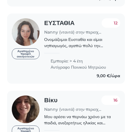
or light..
ΕΥΣΤΑΘΙΑ
12
Nanny (νταντά) στην περιοχή Αθήνα
Ονομάζομαι Ευσταθία και είμαι
νηπιαγωγός, αγαπώ πολύ την
ενασχόληση με τα παιδιά και θα
Αγαπημένο
προφίλ
οικογενειών
χαρώ πολύ να συνεργαστούμε,να
Εμπειρία: > 4 έτη
δημιουργήσουμε να παίξουμε και να
Αντίγραφο Ποινικού Μητρώου
εξελιχθούμε με τους μικρούς..
9,00 €/ώρα
Βίκυ
16
Nanny (νταντά) στην περιοχή Αθήνα
Μου αρέσει να περνάω χρόνο με τα
παιδιά, ανεξαρτήτως ηλικίας και
χαίρομαι που είμαι και η ιδια μαμά.
Αγαπημένο
προφίλ