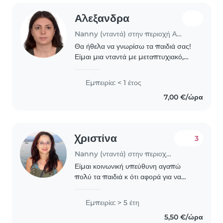
Αλεξανδρα
Nanny (νταντά) στην περιοχή Αθήνα
Θα ήθελα να γνωρίσω τα παιδιά σας!
Είμαι μια νταντά με μεταπτυχιακό,
έτοιμη να βοηθήσω με τα μαθήματα
και να παίξω μαζί τους. Μιλάω
Εμπειρία: < 1 έτος
Αγγλικά, Ελληνικά και Ισπανικά, και
7,00 €/ώρα
μου αρέσουν..
Χριστίνα
3
Nanny (νταντά) στην περιοχή Αθήνα
Είμαι κοινωνική υπεύθυνη αγαπώ
πολύ τα παιδιά κ ότι αφορά για να
βοηθήσω κ μου αρέσει να
ασχολούμαι μαζι τούς.εχω φυλάξει
Εμπειρία: > 5 έτη
δύο παιδάκια δημοτικού πέντε χρόνια
5,50 €/ώρα
κ ήμουν πολύ χαρούμενη..