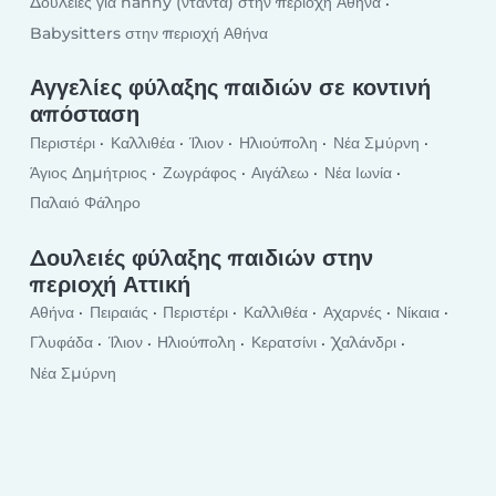
Δουλειές για nanny (νταντά) στην περιοχή Αθήνα
Babysitters στην περιοχή Αθήνα
Αγγελίες φύλαξης παιδιών σε κοντινή
απόσταση
Περιστέρι
Καλλιθέα
Ίλιον
Ηλιούπολη
Νέα Σμύρνη
Άγιος Δημήτριος
Ζωγράφος
Αιγάλεω
Νέα Ιωνία
Παλαιό Φάληρο
Δουλειές φύλαξης παιδιών στην
περιοχή Αττική
Αθήνα
Πειραιάς
Περιστέρι
Καλλιθέα
Αχαρνές
Νίκαια
Γλυφάδα
Ίλιον
Ηλιούπολη
Κερατσίνι
Χαλάνδρι
Νέα Σμύρνη