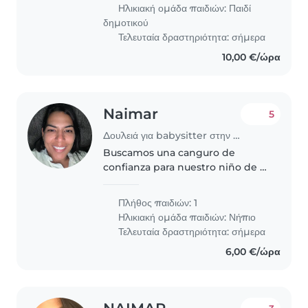
Ηλικιακή ομάδα παιδιών:
Παιδί
δημοτικού
Τελευταία δραστηριότητα: σήμερα
10,00 €/ώρα
Naimar
5
Δουλειά για babysitter στην περιοχή Αθήνα
Buscamos una canguro de
confianza para nuestro niño de 3
años, lleno de energía y muy
sociable. Necesitamos alguien
Πλήθος παιδιών: 1
que sepa manejar mascotas,
Ηλικιακή ομάδα παιδιών:
Νήπιο
cocinar y pequeñas tareas del
Τελευταία δραστηριότητα: σήμερα
hoga. Preferimos..
6,00 €/ώρα