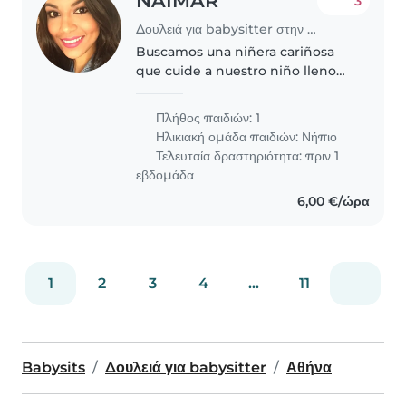
NAIMAR
3
Δουλειά για babysitter στην περιοχή Αθήνα
Buscamos una niñera cariñosa
que cuide a nuestro niño lleno
de energía de 3 años. Preferimos
alguien que hable español e
Πλήθος παιδιών: 1
inglés y esté cómodo/a con
Ηλικιακή ομάδα παιδιών:
Νήπιο
mascotas, cocinar y tareas del
Τελευταία δραστηριότητα: πριν 1
hogar...
εβδομάδα
6,00 €/ώρα
1
2
3
4
...
11
Babysits
Δουλειά για babysitter
Αθήνα