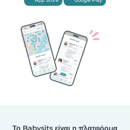
App Store
Google Play
Το Babysits είναι η πλατφόρμα