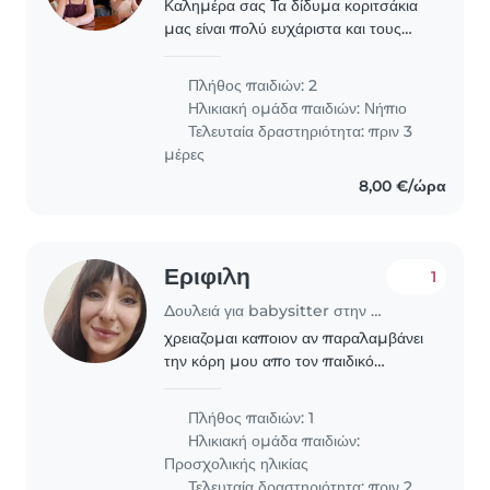
Καλημέρα σας Τα δίδυμα κοριτσάκια
μας είναι πολύ ευχάριστα και τους
αρέσει να παίζουνε . Θέλουμε μια
νταντά για αρχή τις ημέρες Σάββατο ,
Πλήθος παιδιών: 2
Κυριακή και Δευτέρα από τις 10:00
Ηλικιακή ομάδα παιδιών:
Νήπιο
μέχρι τις..
Τελευταία δραστηριότητα: πριν 3
μέρες
8,00 €/ώρα
Εριφιλη
1
Δουλειά για babysitter στην περιοχή Αθήνα
χρειαζομαι καποιον αν παραλαμβάνει
την κόρη μου απο τον παιδικό
σταθμό της στο Ηράκλειο και να μου
την φέρνει στον Περισσο. Κατα
Πλήθος παιδιών: 1
προτιμηση να έχει αυτοκίνητο αλλιώε
Ηλικιακή ομάδα παιδιών:
ς με λεωφορείο,είναι..
Προσχολικής ηλικίας
Τελευταία δραστηριότητα: πριν 2