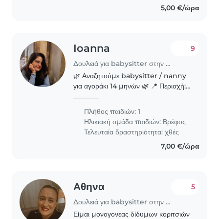
5,00 €/ώρα
Ioanna
9
Δουλειά για babysitter στην περιοχή Αθήνα
🌿 Αναζητούμε babysitter / nanny
για αγοράκι 14 μηνών 🌿 📍 Περιοχή:
Εξάρχεια (σύνορα με Αμπελόκηπους,
κοντά στη Λ. Αλεξάνδρας)
Πλήθος παιδιών: 1
Αναζητούμε ένα ζεστό, υπεύθυνο και
Ηλικιακή ομάδα παιδιών:
Βρέφος
έμπειρο άτομο για μακροχρόνια..
Τελευταία δραστηριότητα: χθές
7,00 €/ώρα
Αθηνα
5
Δουλειά για babysitter στην περιοχή Αθήνα
Είμαι μονογονεας δίδυμων κοριτσιών