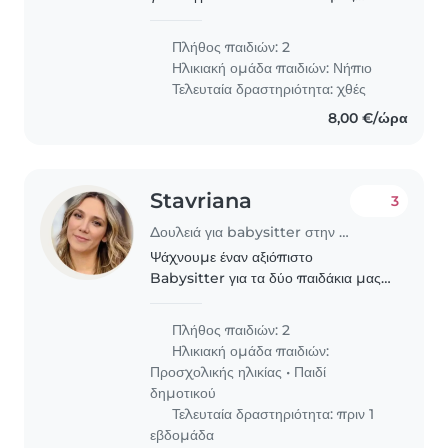
δραστήρια κι ευγενικά νήπιά μας στο
σπίτι σας. Αν σας ενδιαφέρει, μην
Πλήθος παιδιών: 2
διστάσετε να επικοινωνήσετε μαζί
Ηλικιακή ομάδα παιδιών:
Νήπιο
μας!
Τελευταία δραστηριότητα: χθές
8,00 €/ώρα
Stavriana
3
Δουλειά για babysitter στην περιοχή Αθήνα
Ψάχνουμε έναν αξιόπιστο
Babysitter για τα δύο παιδάκια μας,
ένα κοριτσάκι τριών ετών και τον γιο
μας επτά. Θα θέλαμε κάποιον/α που
Πλήθος παιδιών: 2
να αγαπά τα παιδιά και να
Ηλικιακή ομάδα παιδιών:
απολαμβάνει την παρέα τους..
Προσχολικής ηλικίας
•
Παιδί
δημοτικού
Τελευταία δραστηριότητα: πριν 1
εβδομάδα