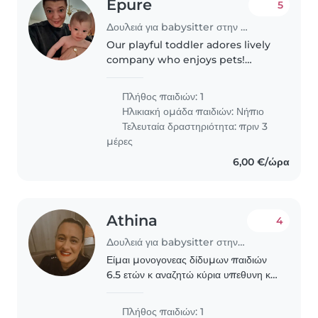
Epure
5
Δουλειά για babysitter στην περιοχή Αθήνα
Our playful toddler adores lively
company who enjoys pets!
Seeking a warm Babysitter or
Nanny comfortable with
Πλήθος παιδιών: 1
energetic little ones in our
Ηλικιακή ομάδα παιδιών:
Νήπιο
home. English, Greek, or
Τελευταία δραστηριότητα: πριν 3
Romanian spoken—whichever..
μέρες
6,00 €/ώρα
Athina
4
Δουλειά για babysitter στην περιοχή Αθήνα
Είμαι μονογονεας δίδυμων παιδιών
6.5 ετών κ αναζητώ κύρια υπεθυνη κ
σοβαρή για φύλαξη σε περίπτωση
ασθένειας
Πλήθος παιδιών: 1