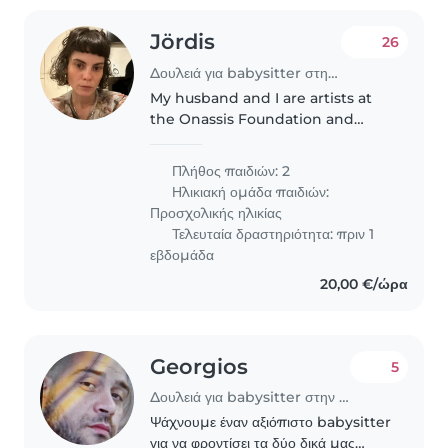
Jördis
26
Δουλειά για babysitter στην περιοχή Αθήνα
My husband and I are artists at
the Onassis Foundation and
need help with our two girls, 4
and almost 11! My 4 year old is an
Πλήθος παιδιών: 2
energetic, curious little girl who
Ηλικιακή ομάδα παιδιών:
loves playing outside,..
Προσχολικής ηλικίας
Τελευταία δραστηριότητα: πριν 1
εβδομάδα
20,00 €/ώρα
Georgios
5
Δουλειά για babysitter στην περιοχή Αθήνα
Ψάχνουμε έναν αξιόπιστο babysitter
για να φροντίσει τα δύο δικά μας