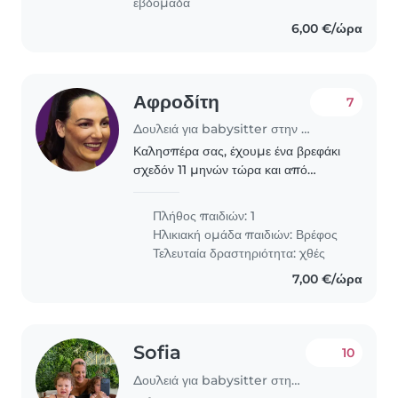
εβδομάδα
6,00 €/ώρα
Αφροδίτη
7
Δουλειά για babysitter στην περιοχή Αθήνα
Καλησπέρα σας, έχουμε ένα βρεφάκι
σχεδόν 11 μηνών τώρα και από
Σεπτέμβριο θα ξεκινήσει σχολείο. Θα
θέλαμε ένα άτομο να το κρατάει από
Πλήθος παιδιών: 1
τις 15:00 μέχρι τις 18:30 καθημερινά
Ηλικιακή ομάδα παιδιών:
Βρέφος
μέχρι να..
Τελευταία δραστηριότητα: χθές
7,00 €/ώρα
Sofia
10
Δουλειά για babysitter στην περιοχή Αθήνα