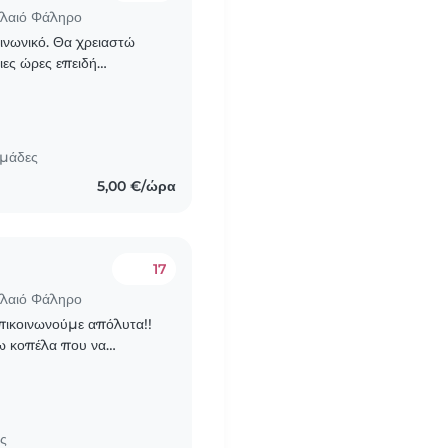
αλαιό Φάληρο
ινωνικό. Θα χρειαστώ
ιες ώρες επειδή
υμε ευχαριστημένοι
ομάδες
5,00 €/ώρα
17
αλαιό Φάληρο
επικοινωνούμε απόλυτα!!
ω κοπέλα που να
ρές την εβδομάδα από 3
ες