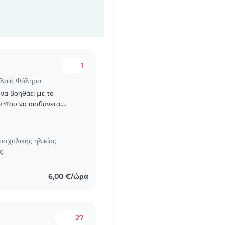
1
αλαιό Φάληρο
 να βοηθάει με το
 που να αισθάνεται
λειές του σπιτιού. Μη
οσχολικής ηλικίας
ς
6,00 €/ώρα
27