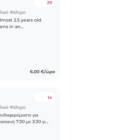
29
αλαιό Φάληρο
lmost 2.5 years old.
hens in an
 English and Spanish
6,00 €/ώρα
14
αλαιό Φάληρο
 ενδιαφερόμαστε για
ασκευή 7:30 με 3:30 για