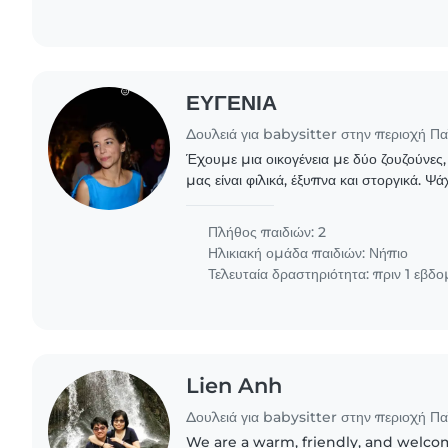
ΕΥΓΕΝΙΑ
Δουλειά για babysitter στην περιοχή Π
Έχουμε μια οικογένεια με δύο ζουζούνες, 
μας είναι φιλικά, έξυπνα και στοργικά. Ψ
babysitter που θα μπορέσει να τα φροντίσ
Πλήθος παιδιών: 2
Ηλικιακή ομάδα παιδιών:
Νήπιο
Τελευταία δραστηριότητα: πριν 1 εβδ
Lien Anh
Δουλειά για babysitter στην περιοχή Π
We are a warm, friendly, and welc