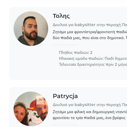
Τολης
Δουλειά για babysitter στην περιοχή Π
Ζητάμε μια φροντίστρια/φροντιστή παιδ
δύο παιδιά μας, που είναι στο δημοτικό. Τ
ανεξάρτητα, έξυπνα και ήρεμα. Θα πρέπει ν
Πλήθος παιδιών: 2
Ηλικιακή ομάδα παιδιών:
Παιδί δημοτ
Τελευταία δραστηριότητα: πριν 2 μήν
Patrycja
Δουλειά για babysitter στην περιοχή Π
Ζητάμε μια φιλική και δημιουργική νταντ
φροντίσει τα τρία παιδιά μας, ένα βρέφος
ηλικίας. Τα παιδιά μας είναι ενεργητικά, δ