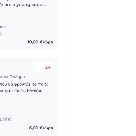
 We are a young couple
autiful children: a 3-
πιο
ς
10,00 €/ώρα
24
αλαιό Φάληρο
που θα φροντίζει το παιδί
ειρισημο παιδι . Ελπίζουμε
ομάδες
6,00 €/ώρα