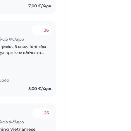
7,00 €/ώρα
26
αλαιό Φάληρο
ηλικίας 5 ετών. Τα παιδιά
άχνουμε έναν αξιόπιστο
ει για τις..
ομάδα
5,00 €/ώρα
25
αλαιό Φάληρο
oming Vietnamese