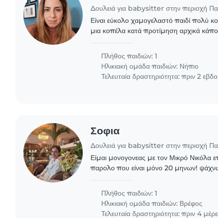
Δουλειά για babysitter στην περιοχή Π
Είναι εύκολο χαμογελαστό παιδί πολύ κο
μια κοπέλα κατά προτίμηση αρχικά κάπο
πηγαίνουμε βρεφονηπιακο ισως αν μείνο
σταματήσουμε..
Πλήθος παιδιών: 1
Ηλικιακή ομάδα παιδιών:
Νήπιο
Τελευταία δραστηριότητα: πριν 2 εβδ
Σοφια
Δουλειά για babysitter στην περιοχή Π
Είμαι μονογονεας με τον Μικρό Νικόλα 
παρολο που είναι μόνο 20 μηνων! ψάχν
χρειάζεται ένα extra χαρτζιλίκι για 2 φο
ώρες
Πλήθος παιδιών: 1
Ηλικιακή ομάδα παιδιών:
Βρέφος
Τελευταία δραστηριότητα: πριν 4 μέρ