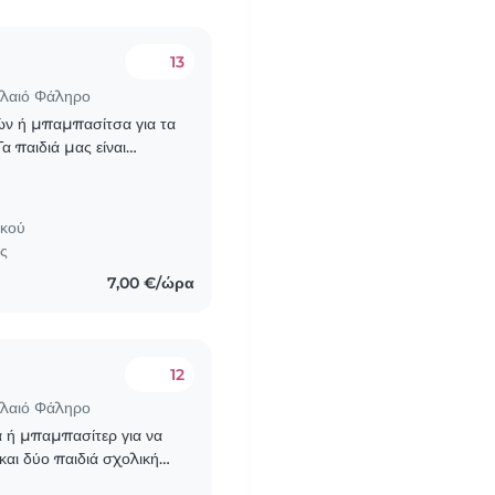
13
αλαιό Φάληρο
ιών ή μπαμπασίτσα για τα
α παιδιά μας είναι
α είστε άνετοι/ες..
ικού
ες
7,00 €/ώρα
12
αλαιό Φάληρο
ά ή μπαμπασίτερ για να
 και δύο παιδιά σχολικής
ημιουργικά..