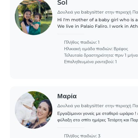
Sol
Δουλειά για babysitter στην περιοχή Π
Hi I'm mother of a baby girl who is a
We live in Palaio Faliro. I work in At
international company, and I speak
and Chinese. I'm looking..
Πλήθος παιδιών: 1
Ηλικιακή ομάδα παιδιών:
Βρέφος
Τελευταία δραστηριότητα: πριν 1 μήνα
Επαληθευμένα ραντεβού: 1
Μαρία
Δουλειά για babysitter στην περιοχή Π
Εργαζόμενοι γονείς με σταθερό ωράριο !
φύλαξη στο σπίτι ημέρες Τετάρτη και Παρ
αγοράκι 20 μηνών χωρίς έξτρα δουλειές
Πλήθος παιδιών: 3