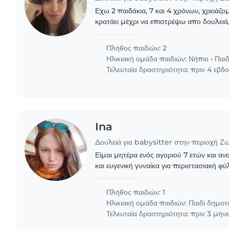
Εχω 2 παιδάκια, 7 και 4 χρόνων, χρειάζο
κρατάει μέχρι να επιστρέψω απο δουλειά
χαλαρώνουν....δεν θα χρειάζεται να μαγειρ
Πλήθος παιδιών: 2
Ηλικιακή ομάδα παιδιών:
Νήπιο
•
Παιδ
Τελευταία δραστηριότητα: πριν 4 εβδ
Ina
Δουλειά για babysitter στην περιοχή Ζ
Είμαι μητέρα ενός αγοριού 7 ετών και α
και ευγενική γυναίκα για περιστασιακή φ
Σαββατοκύριακα, για λίγες ώρες, ώστε ν
ελεύθερο..
Πλήθος παιδιών: 1
Ηλικιακή ομάδα παιδιών:
Παιδί δημοτ
Τελευταία δραστηριότητα: πριν 3 μήν