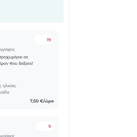
19
ωγράφος
 προχωρήσει σε
έρον που δείξατε!
 ηλικίας
ομάδα
7,50 €/ώρα
9
ωγράφος