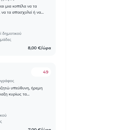
μαι μια κοπέλα να τα
, να τα απασχολεί ή να
εύει, θα εχω εγώ έτοιμο..
ί δημοτικού
ομάδες
8,00 €/ώρα
49
ωγράφος
ναζητώ υπεύθυνη, ήρεμη
ύλαξη κυρίως τα
α μπορώ να έχω λίγο
ικού
ες
7,00 €/ώρα