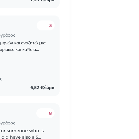
3
ωγράφος
μηνών και αναζητώ μια
Κυριακές και κάποια
ες). Ο μικρός είναι
ες
6,52 €/ώρα
8
ωγράφος
 for someone who is
old have also a 5