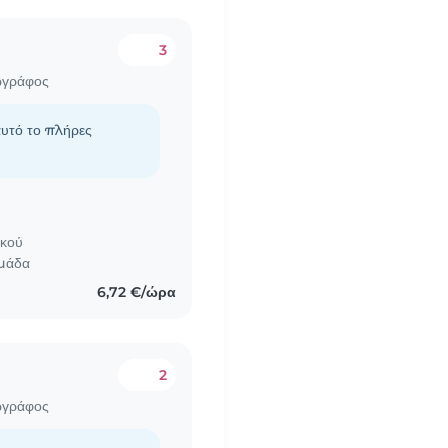
3
ωγράφος
αυτό το πλήρες
ικού
ομάδα
6,72 €/ώρα
2
ωγράφος