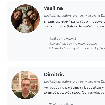
Vasilina
Δουλειά για babysitter στην περιοχή Ζ
Ζητάμε μια φιλική και ευχάριστη babysit
μας, και τα δυο βρέφοι. Τα παιδιά μας είνα
παιχνιδιάρικα και ήρεμα. Θα προτιμούσ
να..
Πλήθος παιδιών: 2
Ηλικιακή ομάδα παιδιών:
Βρέφος
Τελευταία δραστηριότητα: πριν 1 μήνα
Dimitris
Δουλειά για babysitter στην περιοχή Ζ
Ψάχνουμε για μια έμπιστη babysitter π
το μικρό μας, ενός έτους. Θα χρειαζόμασ
άνετος με την ανάληψη οικιακών καθηκόντ
Πλήθος παιδιών: 1