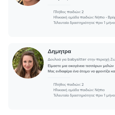
years old son but he is not really i
are also needed..
Πλήθος παιδιών: 2
Ηλικιακή ομάδα παιδιών:
Νήπιο
•
Βρέ
Τελευταία δραστηριότητα: πριν 1 μήνα
Δημητρα
Δουλειά για babysitter στην περιοχή Ζ
Είμαστε μια οικογένεια τεσσάρων μελών 
Μας ενδιαφέρει ένα άτομο να φροντίζει κα
δημιουργικά μόνο με τα παιδιά μας . Δεν
δουλειές..
Πλήθος παιδιών: 2
Ηλικιακή ομάδα παιδιών:
Νήπιο
Τελευταία δραστηριότητα: πριν 1 μήνα