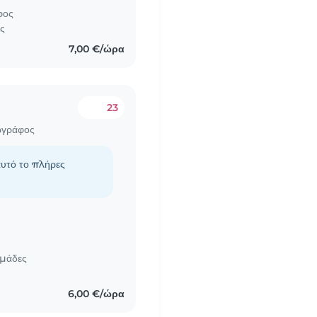
φος
ες
7,00 €/ώρα
23
ωγράφος
αυτό το πλήρες
ομάδες
6,00 €/ώρα