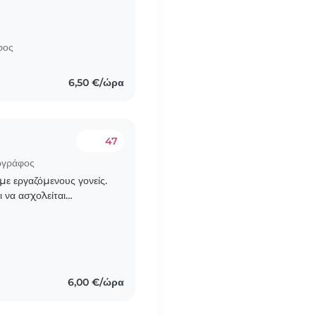
n your around the house
φος
6,50 €/ώρα
47
ωγράφος
με εργαζόμενους γονείς.
ι να ασχολείται
 θελουμε να κάνει
6,00 €/ώρα