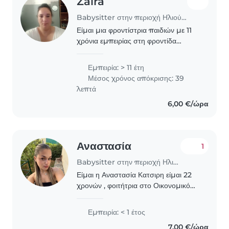
Zaira
Babysitter στην περιοχή Ηλιούπολη
Είμαι μια φροντίστρια παιδιών με 11
χρόνια εμπειρίας στη φροντίδα
μωρών, βρεφών και παιδιών
προσχολικής ηλικίας. Μου αρέσει να
Εμπειρία: > 11 έτη
διαβάζω, να κάνω χειροτεχνίες και να
Μέσος χρόνος απόκρισης: 39
παίζω παιχνίδια...
λεπτά
6,00 €/ώρα
Αναστασία
1
Babysitter στην περιοχή Ηλιούπολη
Είμαι η Αναστασία Κατσιρη είμαι 22
χρονών , φοιτήτρια στο Οικονομικό
Πανεπιστήμιο Αθηνών
.Παράλληλα,δουλεύω εδώ και ένα
Εμπειρία: < 1 έτος
χρόνο σε παιδότοπο και έχω κάνει
7,00 €/ώρα
babysitting σε δύο παιδιά (4..