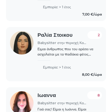
Μιλώ Αγγλικά και Ελληνικά. Είμαι
Εμπειρία: > 1 έτος
υπεύθυνη, φιλική και δημιουργική.
7,00 €/ώρα
Μπορώ να βοηθήσω..
Ραλία Στοικου
2
Babysitter στην περιοχή Καλαμαριά
Ειμαι άνθρωπος που του αρέσει να
ασχολείται με τα παιδάκια φέτος
πήρα το πτυχίο μου στην
βρεφοκομεία, είναι κάτι που μπορώ
Εμπειρία: > 1 έτος
να κάνω για όλη μου την ζωή τα
8,00 €/ώρα
αγαπω πολύ τα παιδιά και να..
Ιωαννα
8
Babysitter στην περιοχή Καλαμαριά
Γειά σας! Είμαι η Ιωάννα. Είμαι