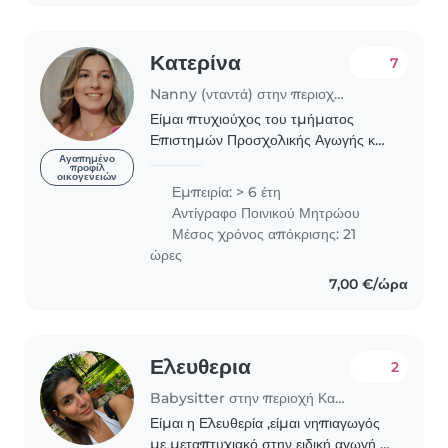
Κατερίνα
7
Nanny (νταντά) στην περιοχή Καλαμαριά
Είμαι πτυχιούχος του τμήματος
Επιστημών Προσχολικής Αγωγής και
Εκπαίδευσης του Αριστοτελείου
Αγαπημένο
προφίλ
οικογενειών
Πανεπιστημίου Θεσσαλονίκης και
Εμπειρία: > 6 έτη
κάτοχος Μεταπτυχιακού Διπλώματος
Αντίγραφο Ποινικού Μητρώου
του Τμήματος Ειδικής Αγωγής..
Μέσος χρόνος απόκρισης: 21
ώρες
7,00 €/ώρα
Ελευθερια
2
Babysitter στην περιοχή Καλαμαριά
Είμαι η Ελευθερία ,είμαι νηπιαγωγός
με μεταπτυχιακό στην ειδική αγωγή .