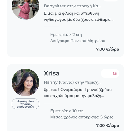
Babysitter στην περιοχή Καλαμαριά
Είμαι μια φιλική και υπεύθυνη
νηπιαγωγός με δύο χρόνια εμπειρίας
στην φροντίδα βρεφών, βρεφονηπίων
και παιδιών προσχολικής ηλικίας.
Εμπειρία: > 2 έτη
Έχω εκπαίδευση στην Ειδική Αγωγή,
Αντίγραφο Ποινικού Μητρώου
με εμπειρία στην..
7,00 €/ώρα
Xrisa
15
Nanny (νταντά) στην περιοχή Καλαμαριά
Χαιρετε ! Ονομαζομαι Τρανού Χρύσα
και ασχολούμαι με την φυλαξη
παιδιων τοσο σε ομαδικο επιπεδο-
Αγαπημένο
προφίλ
οικογενειών
κατασκηνωσης- αλλα οσο και σε
Εμπειρία: > 10 έτη
ιδιωτικη φυλαξη τα τελευταια 12
Μέσος χρόνος απόκρισης: 5 ώρες
χρονια. Η εμπειρια μου..
7,00 €/ώρα