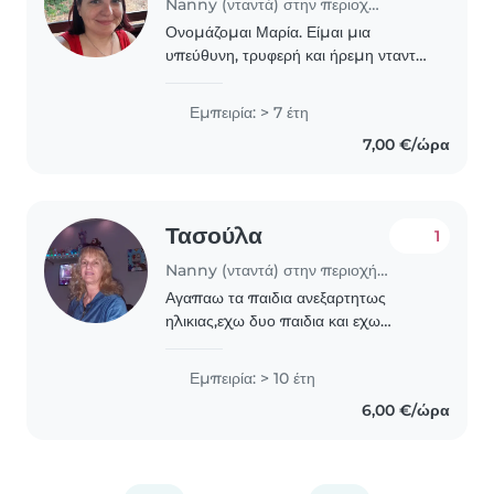
Nanny (νταντά) στην περιοχή Καλαμαριά
Ονομάζομαι Μαρία. Είμαι μια
υπεύθυνη, τρυφερή και ήρεμη νταντά
που έχει πάνω από 10 χρόνια
εμπειρίας.Είμαι πτυχιούχος
Εμπειρία: > 7 έτη
βρεφονηπιοκόμος με μεταπτυχιακό
7,00 €/ώρα
στις Επιστήμες της Αγωγής. Μιλώ..
Τασούλα
1
Nanny (νταντά) στην περιοχή Καλαμαριά
Αγαπαω τα παιδια ανεξαρτητως
ηλικιας,εχω δυο παιδια και εχω
προυπηρεσια καθως εχω κανει
πολλες φορες αυτη την δουλεια.
Εμπειρία: > 10 έτη
6,00 €/ώρα