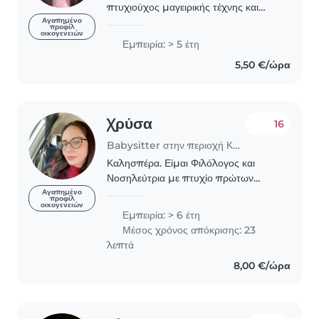
πτυχιούχος μαγειρικής τέχνης και
πτυχιούχος εργοθεραπείας. Υπάρχει
Αγαπημένο
προφίλ
οικογενειών
προϋπηρεσία σε παιδιά τυπικής και
Εμπειρία: > 5 έτη
ειδικής ανάπτυξης στο πλαίσιο της
5,50 €/ώρα
φύλαξης αλλά..
Χρύσα
16
Babysitter στην περιοχή Καλαμαριά
Καλησπέρα. Είμαι Φιλόλογος και
Νοσηλεύτρια με πτυχίο πρώτων
βοηθειών και καρδιοαναπνευστικής
Αγαπημένο
προφίλ
οικογενειών
αναζωογόνησης. Διαθέτω ,επίσης,
Εμπειρία: > 6 έτη
μεταπτυχιακό ειδικής αγωγής καθώς
Μέσος χρόνος απόκρισης: 23
κι εμπειρία χρόνων στο..
λεπτά
8,00 €/ώρα