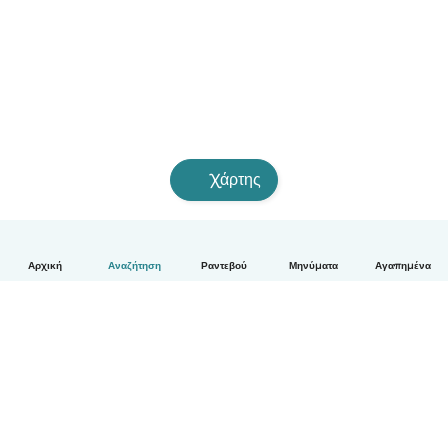
Χάρτης
Αρχική
Αναζήτηση
Ραντεβού
Μηνύματα
Αγαπημένα
Ελληνικά
Πώς λειτουργεί
Βοήθεια
Όροι & Απόρρητο
Τιμολόγηση