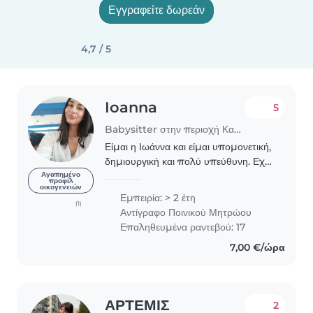
Εγγραφείτε δωρεάν
4,7 / 5
Ioanna
5
Babysitter στην περιοχή Καλαμαριά
Είμαι η Ιωάννα και είμαι υπομονετική,
δημιουργική και πολύ υπεύθυνη. Εχω
δύο χρόνια εμπειρίας στη φροντίδα
Αγαπημένο
προφίλ
οικογενειών
παιδιών σχολικής ηλικίας και εφήβων
Εμπειρία: > 2 έτη
καθώς έχω εργαστεί σε παιδική
(1)
Αντίγραφο Ποινικού Μητρώου
κατασκήνωση..
Επαληθευμένα ραντεβού: 17
7,00 €/ώρα
ΑΡΤΕΜΙΣ
2