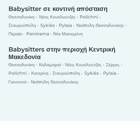
Babysitter σε κοντινή απόσταση
Θεσσαλονίκη
Νέος Κουκλουτζάς
Políchni
Σταυρούπολη
Sykiés
Pylaía
Νεάπολη Θεσσαλονίκης
Περαία
Panórama
Νέα Μαινεμένη
Babysitters στην περιοχή Κεντρική
Μακεδονία
Θεσσαλονίκη
Καλαμαριά
Νέος Κουκλουτζάς
Σέρρες
Políchni
Κατερίνη
Σταυρούπολη
Sykiés
Pylaía
Γιαννιτσά
Νεάπολη Θεσσαλονίκης