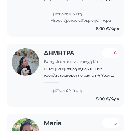
Τις πρωινές ώρες εργάζομαι σε έναν
παιδικό σταθμό . Εχω εμπειρία στην
Εμπειρία: > 3 έτη
φύλαξη και δημιουργική απασχόληση
Μέσος χρόνος απόκρισης: 1 ώρα
παιδιών..
6,00 €/ώρα
ΔΗΜΗΤΡΑ
6
Babysitter στην περιοχή Καλαμαριά
Είμαι μια έμπειρη εξειδικευμένη
νοσηλεύτρια/φροντίστρια με 4 χρόνια
εμπειρίας στην φροντίδα παιδιών
όλων των ηλικιών, ακόμα και παιδιών
Εμπειρία: > 4 έτη
με ιδιαίτερες ανάγκες όπως
5,00 €/ώρα
προβλήματα όρασης,..
Maria
5