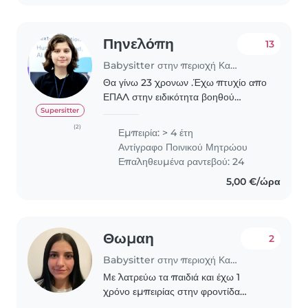
Πηνελόπη
13
Babysitter στην περιοχή Καλαμαριά
Θα γίνω 23 χρονων .Έχω πτυχίο απο
ΕΠΑΛ στην ειδικότητα βοηθού
βρεφονηπιοκόμου. Κι έχω κάνει
Supersitter
σεμινάριο για την φροντίδα και την
(2)
Εμπειρία: > 4 έτη
φύλαξη παίδιων. Κι έχω
Αντίγραφο Ποινικού Μητρώου
παρακολουθήσει σεμινάριο πρώτων..
Επαληθευμένα ραντεβού: 24
5,00 €/ώρα
Θωμαη
2
Babysitter στην περιοχή Καλαμαριά
Με λατρεύω τα παιδιά και έχω 1
χρόνο εμπειρίας στην φροντίδα
παιδιών προσχολικής και δημοτικού.