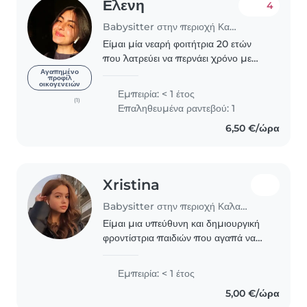
Ελενη
4
Babysitter στην περιοχή Καλαμαριά
Είμαι μία νεαρή φοιτήτρια 20 ετών
που λατρεύει να περνάει χρόνο με
παιδιά. Μιλώ Ελληνικά και Αγγλικά,
Αγαπημένο
προφίλ
οικογενειών
και έχω εμπειρία με μωρά, νήπια και
Εμπειρία: < 1 έτος
προσχολικά παιδιά. Αν και δεν έχω
(1)
Επαληθευμένα ραντεβού: 1
πολλά χρόνια..
6,50 €/ώρα
Xristina
Babysitter στην περιοχή Καλαμαριά
Είμαι μια υπεύθυνη και δημιουργική
φροντίστρια παιδιών που αγαπά να
εργάζεται με παιδιά όλων των
ηλικιών. Είμαι άνετη με κατοικίδια,
Εμπειρία: < 1 έτος
μαγείρεμα και δουλειές του σπιτιού.
5,00 €/ώρα
Μπορώ να βοηθήσω..