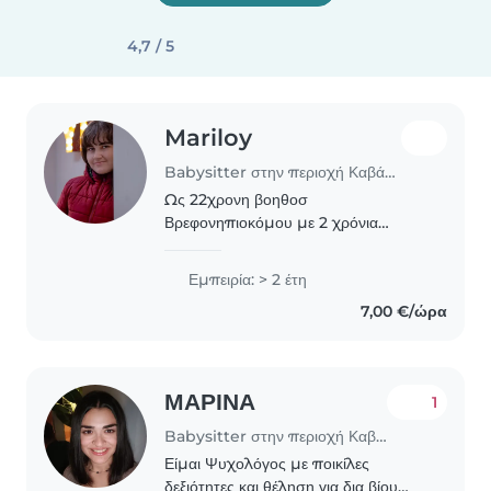
4,7 / 5
Mariloy
Babysitter στην περιοχή Καβάλα
Ως 22χρονη βοηθοσ
Βρεφονηπιοκόμου με 2 χρόνια
εμπειρίας, είμαι έτοιμη να αναλάβω
την φροντίδα των παιδιών σας. Είμαι
Εμπειρία: > 2 έτη
υπεύθυνη, υπομονετική και ήρεμη, με
7,00 €/ώρα
πλούσια γνώση σε δραστηριότητες..
ΜΑΡΙΝΑ
1
Babysitter στην περιοχή Καβάλα
Είμαι Ψυχολόγος με ποικίλες
δεξιότητες και θέληση για δια βίου