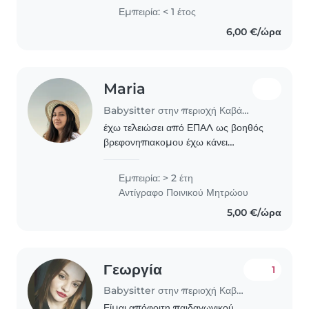
χορού σε Παιδιά ηλικίας 6-12 και 12-17
Εμπειρία: < 1 έτος
6,00 €/ώρα
Maria
Babysitter στην περιοχή Καβάλα
έχω τελειώσει από ΕΠΑΛ ως βοηθός
βρεφονηπιακομου έχω κάνει
μαθήματα πρώτων βοηθειών και
τελειώνω την φοίτηση από δημόσιο
Εμπειρία: > 2 έτη
ΙΕΚ ως βοηθός βρεφονηπιακομου και
Αντίγραφο Ποινικού Μητρώου
θα δώσω εξετάσεις πιστοποίησης.
5,00 €/ώρα
Γεωργία
1
Babysitter στην περιοχή Καβάλα
Είμαι απόφοιτη παιδαγωγικού