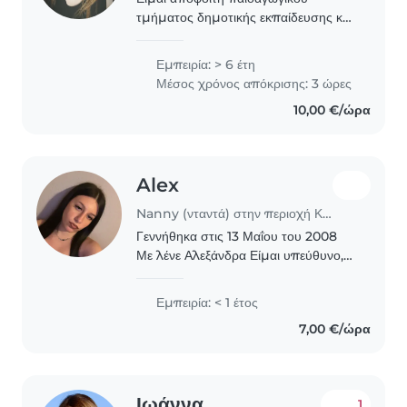
τμήματος δημοτικής εκπαίδευσης και
ασχολούμαι χρόνια με τη φύλαξη
δημιουργική απασχόληση παιδιών
Εμπειρία: > 6 έτη
όλων των ηλικιών αλλά και με την
Μέσος χρόνος απόκρισης: 3 ώρες
μελέτη παιδιών δημοτικου...
10,00 €/ώρα
Alex
Nanny (νταντά) στην περιοχή Καβάλα
Γεννήθηκα στις 13 Μαΐου του 2008
Με λένε Αλεξάνδρα Είμαι υπεύθυνο,
αξιόπιστο και τρυφερό άτομο με
αγάπη για τα παιδιά. Έχω υπομονή,
Εμπειρία: < 1 έτος
κατανόηση και δημιουργικότητα, και
7,00 €/ώρα
μου αρέσει να..
Ιωάννα
1