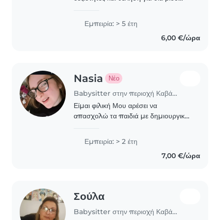
μάθηση. Μετά την αποφοίτησή μου
από το πανεπιστήμιο του Essex στην
Εμπειρία: > 5 έτη
Αγγλία με πτυχίο Ψυχολογίας BSc
6,00 €/ώρα
Honours in Psychology,..
Nasia
Νέο
Babysitter στην περιοχή Καβάλα
Είμαι φιλική Μου αρέσει να
απασχολώ τα παιδιά με δημιουργικά
παιχνίδια
Εμπειρία: > 2 έτη
7,00 €/ώρα
Σούλα
Babysitter στην περιοχή Καβάλα