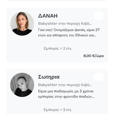
ΔΑΝΑΗ
Babysitter στην περιοχή Καβάλα
Γεια σας! Ονομάζομαι Δανάη, είμαι 27
ετών και απόφοιτη του Εθνικού και
Καποδιστριακού Πανεπιστημίου
Αθηνών, με σπουδές στη Χημεία και
Εμπειρία: > 2 έτη
τη Διοίκηση Επιχειρήσεων. Διαθέτω
8,00 €/ώρα
εμπειρία στη..
Σωτηρια
Babysitter στην περιοχή Καβάλα
Είμαι μια παιδαγωγός με 3 χρόνια
εμπειρίας στην φροντίδα παιδιών
όλων των ηλικιών, από βρέφη έως
εφήβους. Έχω ολοκληρώσει την
Εμπειρία: > 3 έτη
εκπαίδευση μου στο ΙΕΚ