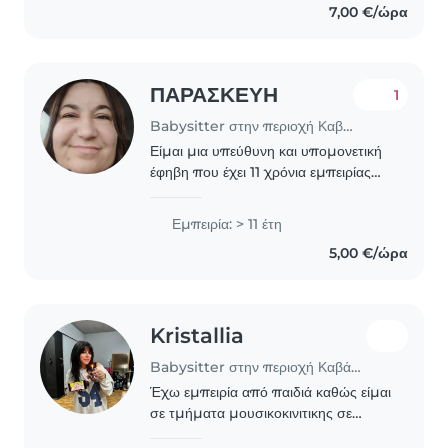
7,00 €/ώρα
βρεφονηπιοκομία,
συμπεριλαμβανομένης..
ΠΑΡΑΣΚΕΥΗ
1
Babysitter στην περιοχή Καβάλα
Είμαι μια υπεύθυνη και υπομονετική
έφηβη που έχει 11 χρόνια εμπειρίας
στη φροντίδα παιδιών όλων των
ηλικιών, από βρέφη έως σχολικής
Εμπειρία: > 11 έτη
ηλικίας. Μιλώ αγγλικά και ελληνικά και
5,00 €/ώρα
μπορώ να..
Kristallia
Babysitter στην περιοχή Καβάλα
Έχω εμπειρία από παιδιά καθώς είμαι
σε τμήματα μουσικοκινιτικης σε
παιδιά ηλικίας 3-5,30 και σε τμήματα