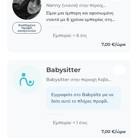
Nanny (νταντά) στην περιοχή Καβάλα
Είμαι μια έμπειρη και αφοσιωμένη
νταντά με 6 χρόνια εμπειρίας στη
φροντίδα παιδιών όλων των ηλικιών.
Αγαπημένο
προφίλ
οικογενειών
Μου αρέσει να δημιουργώ ένα ζεστό
Εμπειρία: > 6 έτη
και φιλικό περιβάλλον, όπου τα παιδιά
7,00 €/ώρα
μπορούν..
Babysitter
Babysitter στην περιοχή Καβάλα
Εγγραφείτε στο Babysits για να
δείτε αυτό το πλήρες προφίλ.
Εμπειρία: < 1 έτος
7,00 €/ώρα