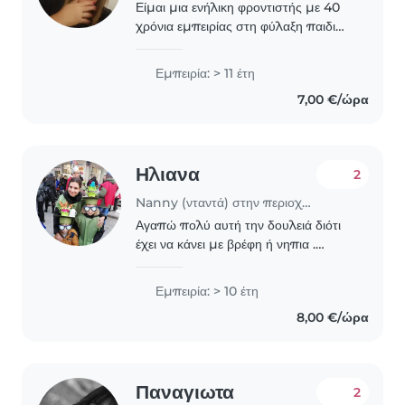
Είμαι μια ενήλικη φροντιστής με 40
χρόνια εμπειρίας στη φύλαξη παιδιών
όλων των ηλικιών, από μωρά μέχρι
παιδιά δημοτικού. Είμαι υπεύθυνος/η,
Εμπειρία: > 11 έτη
υπομονετικός/ή και τρυφερός/ή, με
7,00 €/ώρα
δεξιότητες..
Ηλιανα
2
Nanny (νταντά) στην περιοχή Καβάλα
Αγαπώ πολύ αυτή την δουλειά διότι
έχει να κάνει με βρέφη ή νηπια .
Μπορώ να τα απασχολήσω
δημιουργικα,μπορώ να αναλάβω και
Εμπειρία: > 10 έτη
το διάβασμα τους .Έχω εμπειρία και
8,00 €/ώρα
πολύ όρεξη ,διαθέσιμη..
Παναγιωτα
2