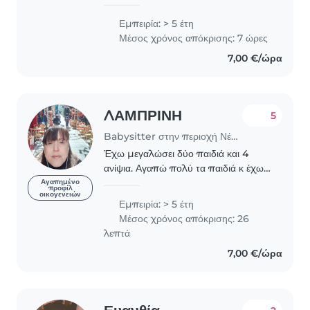
στην προσχολική εκπαίδευση του
ΕΚΠΑ, με πάρα πολύ όρεξη για
Εμπειρία: > 5 έτη
δημιουργία, αγάπη για τα παιδιά και
Μέσος χρόνος απόκρισης: 7 ώρες
αστείρευτη φαντασία...
7,00 €/ώρα
ΛΑΜΠΡΙΝΗ
5
Babysitter στην περιοχή Νέα Χαλκηδόνα
Έχω μεγαλώσει δύο παιδιά και 4
ανίψια. Αγαπώ πολύ τα παιδιά κ έχω
πολύ υπομονή. Τα παιδιά μου έχουν
Αγαπημένο
προφίλ
οικογενειών
φύγει και θέλω να ασχοληθώ
Εμπειρία: > 5 έτη
δημιουργικά με άλλα παιδάκια. Έχω
Μέσος χρόνος απόκρισης: 26
κι ένα σκυλάκι κ αγαπώ..
λεπτά
7,00 €/ώρα