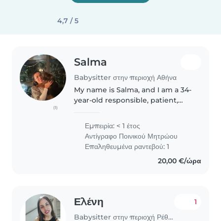
4,7 / 5
Salma
Babysitter στην περιοχή Αθήνα
My name is Salma, and I am a 34-
year-old responsible, patient,
(1)
and caring individual currently
looking for babysitting
Εμπειρία: < 1 έτος
opportunities alongside my
Αντίγραφο Ποινικού Μητρώου
main work. I am highly
Επαληθευμένα ραντεβού: 1
motivated to..
20,00 €/ώρα
Ελένη
1
Babysitter στην περιοχή Ρέθυμνο