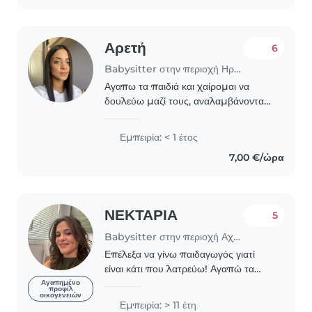
Αρετή
6
Babysitter στην περιοχή Ηράκλειο
Αγαπω τα παιδιά και χαίρομαι να
δουλεύω μαζί τους, αναλαμβάνοντας
την δημιουργική τους απασχόληση
και φροντίδα. Είμαι απόφοιτη
Εμπειρία: < 1 έτος
παιδαγωγικού τμήματος
7,00 €/ώρα
προσχολικής εκπαίδευσης και
μεταπτυχιακών..
ΝΕΚΤΑΡΙΑ
5
Babysitter στην περιοχή Αχαρνές
Επέλεξα να γίνω παιδαγωγός γιατί
είναι κάτι που λατρεύω! Αγαπώ τα
παιδιά και το μόνο που θέλω είναι να
Αγαπημένο
προφίλ
οικογενειών
χαμογελούν και να ειναι ευτυχισμένα.
Εμπειρία: > 11 έτη