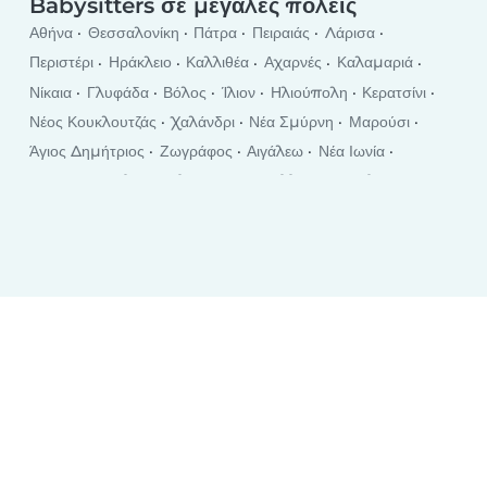
Babysitter για το Σαββατοκύριακο
Babysitters σε μεγάλες πόλεις
Αθήνα
Θεσσαλονίκη
Πάτρα
Πειραιάς
Λάρισα
Περιστέρι
Ηράκλειο
Καλλιθέα
Αχαρνές
Καλαμαριά
Νίκαια
Γλυφάδα
Βόλος
Ίλιον
Ηλιούπολη
Κερατσίνι
Νέος Κουκλουτζάς
Χαλάνδρι
Νέα Σμύρνη
Μαρούσι
Άγιος Δημήτριος
Ζωγράφος
Αιγάλεω
Νέα Ιωνία
Ιωάννινα
Παλαιό Φάληρο
Κορυδαλλός
Τρίκαλα
Βύρωνας
Αγία Παρασκευή
Γαλάτσι
Χαλκίδα
Πετρούπολη
Σέρρες
Políchni
Ρόδος
Καλαμάτα
Καβάλα
Χανιά
Κατερίνη