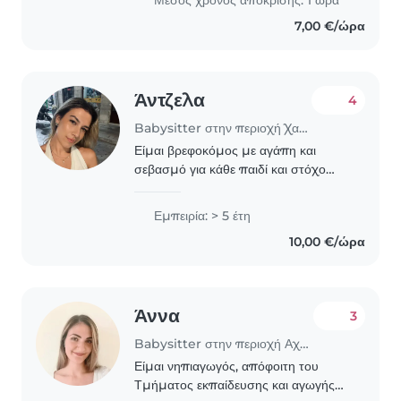
είμαι μητέρα. Μου..
7,00 €/ώρα
Άντζελα
4
Babysitter στην περιοχή Χαλάνδρι
Είμαι βρεφοκόμος με αγάπη και
σεβασμό για κάθε παιδί και στόχο
μου είναι να νιώθει ασφάλεια, χαρά
και εμπιστοσύνη δίπλα μου. Έχω
Εμπειρία: > 5 έτη
περίπου τρία χρόνια εμπειρίας σε
10,00 €/ώρα
παιδικό σταθμό στον..
Άννα
3
Babysitter στην περιοχή Αχαρνές
Είμαι νηπιαγωγός, απόφοιτη του
Τμήματος εκπαίδευσης και αγωγής