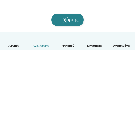
Χάρτης
Αρχική
Αναζήτηση
Ραντεβού
Μηνύματα
Αγαπημένα
Ελληνικά
Πώς λειτουργεί
Βοήθεια
Όροι & Απόρρητο
Τιμολόγηση
Στοιχεία εταιρείας
Babysits for Work
Όροι Κοινότητας