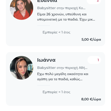
Ευανθία
2
Babysitter στην περιοχή Κορυδαλλός
Είμαι 26 χρονών, υπεύθυνη και
υπομονετική με τα παιδιά. Έχω μικρή
εμπειρία στη φύλαξη παιδιών, αλλά
μεγάλη αγάπη για τους μικρούς μου
Εμπειρία: < 1 έτος
φίλους. Ως άνθρωπος που αγαπώ
5,00 €/ώρα
πολύ το διάβασμα,..
Ιωάννα
1
Babysitter στην περιοχή Αθήνα
Εχω πολύ μεγάλη οικειότητα και
αγάπη για τα παιδιά, καθώς
μεγαλώνω τον ανιψιό μου από μωρό
και έχω μια εμπειρία
Εμπειρία: < 1 έτος
8,00 €/ώρα