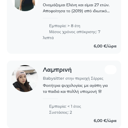
Ονομάζομαι Ελένη και είμαι 27 ετών.
Αποφοίτησα το (2019) από ιδιωτικό
ινστιτούτο κατάρτισης ως βοηθός
βρεφονηπιοκόμου και το (2023)
Εμπειρία: > 8 έτη
έλαβα την πιστοποίηση του
Μέσος χρόνος απόκρισης: 7
επαγγέλματος από τον ΕΟΠΠΕΠ...
λεπτά
6,00 €/ώρα
Λαμπρινή
Babysitter στην περιοχή Σέρρες
Φοιτήτρια ψυχολογίας με αγάπη για
τα παιδιά και πολλή υπομονή 🌸
Εμπειρία: < 1 έτος
Συστάσεις: 2
6,00 €/ώρα