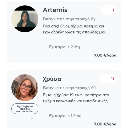
Artemis
1
Babysitter στην περιοχή Άγιος Στέφανος
Γεια σας! Ονομάζομαι Άρτεμις και
έχω ολοκληρώσει τις σπουδές μου
ως Βοηθός Βρεφονηπιοκόμου στη
ΣΑΕΚ Χαλανδρίου. Διαθέτω πρακτική
Εμπειρία: > 2 έτη
και επαγγελματική εμπειρία σε
7,00 €/ώρα
παιδικούς σταθμούς, παιδότοπους..
Χρύσα
11
Babysitter στην περιοχή Αθήνα
Είμαι η Χρύσα 19 ετών φοιτήτρια στο
τμήμα κοινωνικής και εκπαιδευτικής
πολιτικής έχω πολύ ελεύθερο χρόνο
Αγαπημένο
προφίλ
οικογενειών
και όρεξη για να δουλέψω και να
Εμπειρία: < 1 έτος
ασχοληθώ με τα παιδιά . Εχω
(1)
7,00 €/ώρα
φροντίσει και στο..