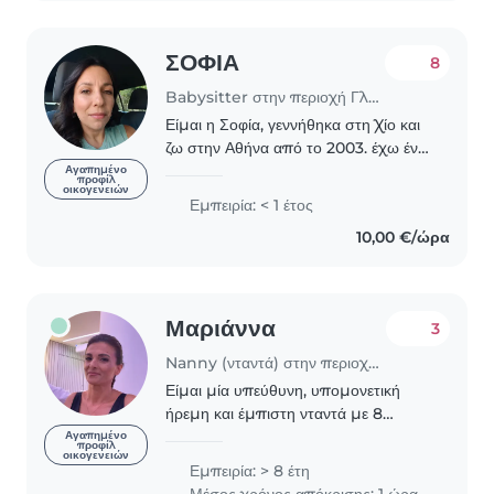
ΣΟΦΙΑ
8
Babysitter στην περιοχή Γλυφάδα
Είμαι η Σοφία, γεννήθηκα στη Χίο και
ζω στην Αθήνα από το 2003. έχω ένα
γιο 14 ετών και ένα σκύλο 6 ετών.
Αγαπημένο
προφίλ
οικογενειών
Είμαι πιστοποιημένη βοηθός
Εμπειρία: < 1 έτος
παιδαγωγού για παιδιά 3-6 από το
10,00 €/ώρα
ινστιτούτο της..
Μαριάννα
3
Nanny (νταντά) στην περιοχή Αχαρνές
Είμαι μία υπεύθυνη, υπομονετική
ήρεμη και έμπιστη νταντά με 8
χρόνια πείρας στην φροντίδα μωρών,
Αγαπημένο
προφίλ
οικογενειών
νηπίων και προσχολικής ηλικίας
Εμπειρία: > 8 έτη
παιδιών. Μιλάω μόνο τα ελληνικά και
Μέσος χρόνος απόκρισης: 1 ώρα