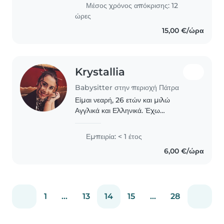
Έχω είκοσι χρόνια εμπειρίας σε
Μέσος χρόνος απόκρισης: 12
παιδικούς..
ώρες
15,00 €/ώρα
Krystallia
Babysitter στην περιοχή Πάτρα
Είμαι νεαρή, 26 ετών και μιλώ
Αγγλικά και Ελληνικά. Έχω
πιστοποίηση πρώτων βοηθειών και
εξειδικεύομαι σε δραστηριότητες για
Εμπειρία: < 1 έτος
παιδιά σχολικής ηλικίας και νήπια,
6,00 €/ώρα
όπως διάβασμα, μουσική..
1
...
13
14
15
...
28