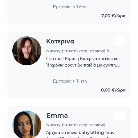
Ρέθυμνο μέχρι τον Αύγουστο και έχω
Εμπειρία: < 1 έτος
αρκετό ελεύθερο χρόνο και θα ήθελα
7,00 €/ώρα
να το αξιοποιήσω..
Κατερινα
Nanny (νταντά) στην περιοχή Άγιοι Ανάργυροι
Γεια σας! Είμαι η Κατερίνα και εδώ και
11 χρόνια φροντίζω παιδιά με αγάπη,
υπευθυνότητα και δημιουργικότητα.
Μου αρέσει να μετατρέπω την
Εμπειρία: > 11 έτη
καθημερινότητα σε παιχνίδι, γέλιο και
8,00 €/ώρα
όμορφες..
Emma
Nanny (νταντά) στην περιοχή Θεσσαλονίκη
Άρχισα να κάνω babysitting όταν