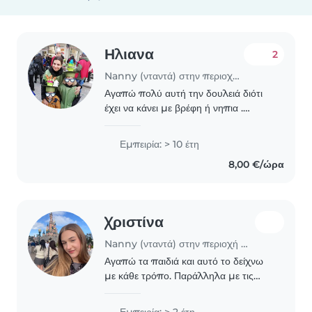
Ηλιανα
2
Nanny (νταντά) στην περιοχή Καβάλα
Αγαπώ πολύ αυτή την δουλειά διότι
έχει να κάνει με βρέφη ή νηπια .
Μπορώ να τα απασχολήσω
δημιουργικα,μπορώ να αναλάβω και
Εμπειρία: > 10 έτη
το διάβασμα τους .Έχω εμπειρία και
8,00 €/ώρα
πολύ όρεξη ,διαθέσιμη..
Χριστίνα
Nanny (νταντά) στην περιοχή Θεσσαλονίκη
Αγαπώ τα παιδιά και αυτό το δείχνω
με κάθε τρόπο. Παράλληλα με τις
σπουδές μου στο τμήμα
προσχολικής αγωγής και
Εμπειρία: > 2 έτη