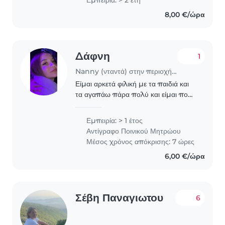
εκπαίδευσης ΑΠΘ έχω κάνει
8,00 €/ώρα
δημιουργική απασχόληση και φύλαξη
σε παιδάκι..
Δάφνη
1
Nanny (νταντά) στην περιοχή Θεσσαλονίκη
Είμαι αρκετά φιλική με τα παιδιά και
τα αγαπάω πάρα πολύ και είμαι πολύ
υπομονιτική και ευγενική και έχω
εμπειρία έχω δουλέψει σε παιδικό
Εμπειρία: > 1 έτος
σταθμό του Δήμου θερμής με το
Αντίγραφο Ποινικού Μητρώου
πρόγραμμα μεταλυκειακού..
Μέσος χρόνος απόκρισης: 7 ώρες
6,00 €/ώρα
Σέβη Παναγιωτου
6