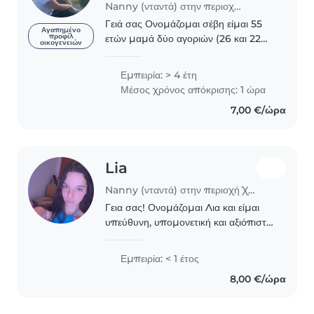
Nanny (νταντά) στην περιοχή Χαλάνδρι
Γειά σας Ονομάζομαι σέβη είμαι 55
Αγαπημένο
προφίλ
ετών μαμά δύο αγοριών (26 και 22
οικογενειών
ετων) Είμαι καθηγήτρια γαλλικών
όπου έχω διδάξει σε φροντιστήριο και
Εμπειρία: > 4 έτη
ιδιαίτερα Αγαπώ τα παιδιά καθώς και
Μέσος χρόνος απόκρισης: 1 ώρα
τα κατοικίδια..
7,00 €/ώρα
Lia
Nanny (νταντά) στην περιοχή Χαλάνδρι
Γεια σας! Ονομάζομαι Λια και είμαι
υπεύθυνη, υπομονετική και αξιόπιστη.
Έχω έναν 8χρονο αδερφό, με τον
οποίο περνάω πολύ χρόνο και έχω
Εμπειρία: < 1 έτος
αποκτήσει εμπειρία στη φροντίδα και
8,00 €/ώρα
τη δημιουργική..