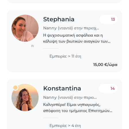
Stephania
13
Nanny (νταντά) στην περιοχή Αθήνα
Η ψυχοσωματική ασφάλεια και η
κάλυψη των βιωτικών αναγκών των
(1)
παιδιών είναι το πρωταρχικό μου
μέλημα. Έπειτα, η δημιουργική τους
Εμπειρία: > 11 έτη
απασχόληση, προσαρμόζεται στη
15,00 €/ώρα
διάθεση και τα ενδιαφέροντά..
Konstantina
14
Nanny (νταντά) στην περιοχή Θεσσαλονίκη
Καλησπέρα! Είμαι νηπιαγωγός,
απόφοιτη του τμήματος Επιστημών
Προσχολικής Αγωγής και
Εκπαίδευσης στο ΑΠΘ. Με
Εμπειρία: > 4 έτη
υπευθυνότητα και αγάπη