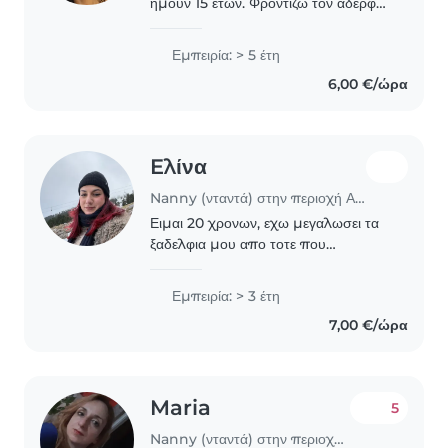
ήμουν 15 ετών. Φρόντιζω τον αδέρφο
μου απο βρέφος. Στον ελεύθερο
χρόνο μου θα ήθελα να κάνω
Εμπειρία: > 5 έτη
babysiting ξανά, γιατί μου αρέσει να
6,00 €/ώρα
δουλεύω με παιδιά και..
Eλίνα
Nanny (νταντά) στην περιοχή Αθήνα
Ειμαι 20 χρονων, εχω μεγαλωσει τα
ξαδελφια μου απο τοτε που
γεννηθηκαν επειδη ειχαν δουλεια οι
γονεις τους. ο μεγαλος τωρα ειναι 5 κ
Εμπειρία: > 3 έτη
η μικρη 1.5 χρονων κ με βαση την
7,00 €/ώρα
μαμα τους δεν..
Maria
5
Nanny (νταντά) στην περιοχή Δάφνη