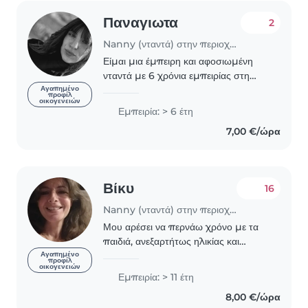
Παναγιωτα
2
Nanny (νταντά) στην περιοχή Καβάλα
Είμαι μια έμπειρη και αφοσιωμένη
νταντά με 6 χρόνια εμπειρίας στη
φροντίδα παιδιών όλων των ηλικιών.
Αγαπημένο
προφίλ
οικογενειών
Μου αρέσει να δημιουργώ ένα ζεστό
Εμπειρία: > 6 έτη
και φιλικό περιβάλλον, όπου τα παιδιά
7,00 €/ώρα
μπορούν..
Βίκυ
16
Nanny (νταντά) στην περιοχή Αθήνα
Μου αρέσει να περνάω χρόνο με τα
παιδιά, ανεξαρτήτως ηλικίας και
χαίρομαι που είμαι και η ιδια μαμά.
Αγαπημένο
προφίλ
οικογενειών
Μπορώ να καταλάβω πόσο υπέροχο,
Εμπειρία: > 11 έτη
αλλα και ποσο δύσκολο μερικές
8,00 €/ώρα
φορες είναι, να είσαι..