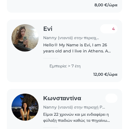
8,00 €/ώρα
αναλαμβάνω τη φύλαξη και
δημιουργική απασχόληση..
Evi
4
Nanny (νταντά) στην περιοχή Αθήνα
Hello🌞 My Name is Evi, I am 26
years old and I live in Athens. As
a qualified psychologist (BSc)
with a specialization in
Εμπειρία: > 7 έτη
developmental psychology of
12,00 €/ώρα
children and adolescents (MSc),..
Κωνσταντίνα
Nanny (νταντά) στην περιοχή Ρέθυμνο
Είμαι 22 χρονών και με ενδιαφέρει η
φύλαξη παιδιών καθώς τα πηγαίνω
καλά μαζί τους. Βρίσκομαι στο