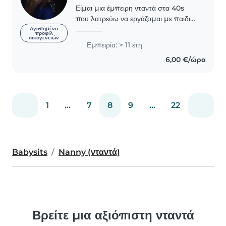
Είμαι μια έμπειρη νταντά στα 40s
που λατρεύω να εργάζομαι με παιδιά.
Έχω 11 χρόνια πείρα με βρέφη, νήπια
Αγαπημένο
προφίλ
οικογενειών
και προσχολικούς ηλικίας και είμαι
Εμπειρία: > 11 έτη
πιστοποιημένη σε πρώτες βοήθειες.
6,00 €/ώρα
Μιλώ αγγλικά,..
1
...
7
8
9
...
22
Babysits
Nanny (νταντά)
Βρείτε μια αξιόπιστη νταντά