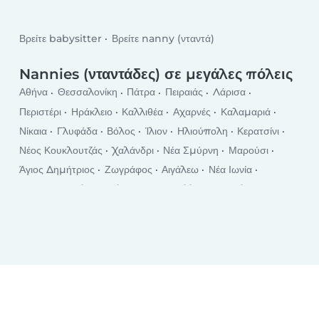
Βρείτε babysitter
Βρείτε nanny (νταντά)
Nannies (νταντάδες) σε μεγάλες πόλεις
Αθήνα
Θεσσαλονίκη
Πάτρα
Πειραιάς
Λάρισα
Περιστέρι
Ηράκλειο
Καλλιθέα
Αχαρνές
Καλαμαριά
Νίκαια
Γλυφάδα
Βόλος
Ίλιον
Ηλιούπολη
Κερατσίνι
Νέος Κουκλουτζάς
Χαλάνδρι
Νέα Σμύρνη
Μαρούσι
Άγιος Δημήτριος
Ζωγράφος
Αιγάλεω
Νέα Ιωνία
Ιωάννινα
Παλαιό Φάληρο
Κορυδαλλός
Τρίκαλα
Βύρωνας
Αγία Παρασκευή
Γαλάτσι
Χαλκίδα
Πετρούπολη
Σέρρες
Políchni
Ρόδος
Καλαμάτα
Καβάλα
Χανιά
Κατερίνη