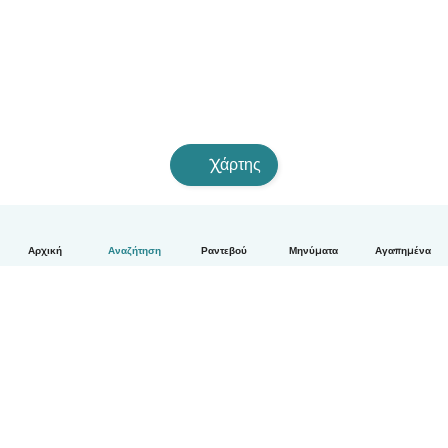
Χάρτης
Αρχική
Αναζήτηση
Ραντεβού
Μηνύματα
Αγαπημένα
Ελληνικά
Πώς λειτουργεί
Βοήθεια
Όροι & Απόρρητο
Τιμολόγηση