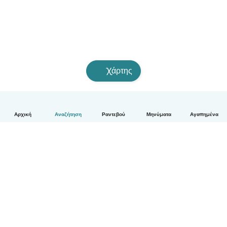
Χάρτης
Αρχική
Αναζήτηση
Ραντεβού
Μηνύματα
Αγαπημένα
Ελληνικά
Πώς λειτουργεί
Βοήθεια
Όροι & Απόρρητο
Τιμολόγηση
Στοιχεία εταιρείας
Babysits for Work
Όροι Κοινότητας