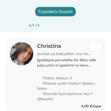
Εγγραφείτε δωρεάν
4,7 / 5
Christina
Δουλειά για babysitter στην περιοχή Κίτσι
Χρειάζομαι μια κοπέλα δεν θέλω κάθε
μέρα μόνο αν χρειαστεί να κάνω
κάποιο έξτρα εισόδημα η να πάω
γιατρό δλδ οπότε χρειαστώ να είναι
Πλήθος παιδιών: 2
φιλική με τα μωρά 3 χρονών κι 1
Ηλικιακή ομάδα παιδιών:
Βρέφος
•
χρονών για μια..
Νήπιο
Τελευταία δραστηριότητα: πριν 1
εβδομάδα
4,00 €/ώρα