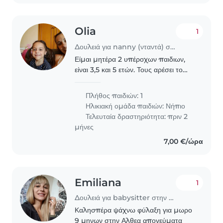
Olia
1
Δουλειά για nanny (νταντά) στην περιοχή Βάρη
Είμαι μητέρα 2 υπέροχων παιδιων,
είναι 3,5 και 5 ετών. Τους αρέσει το
παιχνιδι, η μουσική κ οι βολτες.
Αναζητώ μια ευέλικτη babysitter
Πλήθος παιδιών: 1
που μπορεί να φροντίζει το 1 απο τα 2
Ηλικιακή ομάδα παιδιών:
Νήπιο
παιδια...
Τελευταία δραστηριότητα: πριν 2
μήνες
7,00 €/ώρα
Emiliana
1
Δουλειά για babysitter στην περιοχή Βάρη
Καλησπέρα ψάχνω φύλαξη για μωρο
9 μηνων στην Αλθεα απογεύματα