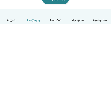
Αρχική
Αναζήτηση
Ραντεβού
Μηνύματα
Αγαπημένα
Ελληνικά
Πώς λειτουργεί
Βοήθεια
Όροι & Απόρρητο
Τιμολόγηση
Στοιχεία εταιρείας
Babysits for Work
Όροι Κοινότητας
© Babysits B.V.