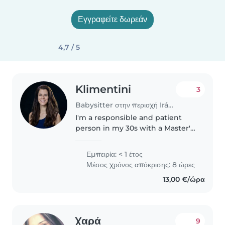
Εγγραφείτε δωρεάν
4,7 / 5
Klimentini
3
Babysitter στην περιοχή Irákleio (Αττική)
I'm a responsible and patient
person in my 30s with a Master's
degree, eager to start my
babysitting journey. I have
Εμπειρία: < 1 έτος
experience with babies and
Μέσος χρόνος απόκρισης: 8 ώρες
toddlers, including those with
13,00 €/ώρα
ADHD,..
Χαρά
9