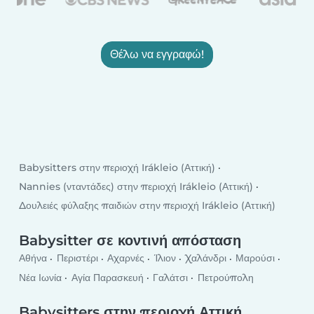
Θέλω να εγγραφώ!
Babysitters στην περιοχή Irákleio (Αττική)
Nannies (νταντάδες) στην περιοχή Irákleio (Αττική)
Δουλειές φύλαξης παιδιών στην περιοχή Irákleio (Αττική)
Babysitter σε κοντινή απόσταση
Αθήνα
Περιστέρι
Αχαρνές
Ίλιον
Χαλάνδρι
Μαρούσι
Νέα Ιωνία
Αγία Παρασκευή
Γαλάτσι
Πετρούπολη
Babysitters στην περιοχή Αττική