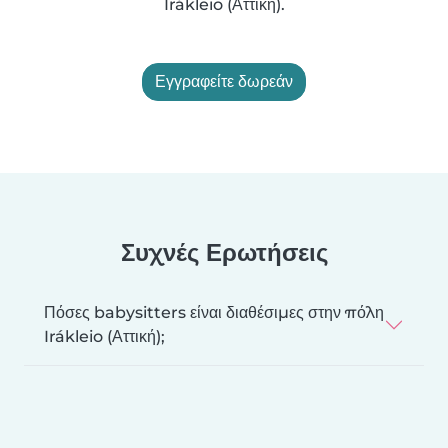
Irákleio (Αττική).
Εγγραφείτε δωρεάν
Συχνές Ερωτήσεις
Πόσες babysitters είναι διαθέσιμες στην πόλη
Irákleio (Αττική);