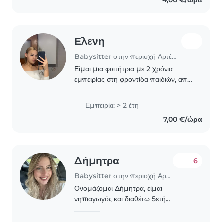
4,00 €/ώρα
Ελενη
Babysitter στην περιοχή Αρτέμιδα
Είμαι μια φοιτήτρια με 2 χρόνια
εμπειρίας στη φροντίδα παιδιών, από
βρέφη έως μαθητές δημοτικού. Είμαι
υπεύθυνη, υπομονετική και ομιλητική,
Εμπειρία: > 2 έτη
με πάθος για τη δημιουργική
7,00 €/ώρα
αλληλεπίδραση..
Δήμητρα
6
Babysitter στην περιοχή Αρτέμιδα
Ονομάζομαι Δήμητρα, είμαι
νηπιαγωγός και διαθέτω 5ετή
εμπειρία ως υπεύθυνη δασκάλα σε
ομάδες νηπίων. Διαθέτω επίσης