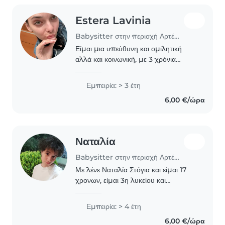
Estera Lavinia
Babysitter στην περιοχή Αρτέμιδα
Είμαι μια υπεύθυνη και ομιλητική
αλλά και κοινωνική, με 3 χρόνια
εμπειρίας με παιδιά προσχολικής
ηλικίας. Μιλώ Αγγλικά, Ελληνικά και
Εμπειρία: > 3 έτη
Ρουμανικά και έχω πάθος για την
6,00 €/ώρα
τέχνη, τη μουσική..
Ναταλία
Babysitter στην περιοχή Αρτέμιδα
Με λένε Ναταλία Στόγια και είμαι 17
χρονων, είμαι 3η λυκείου και
κατεύθυνση υγείας, έχω 2 μικρά
αδέρφια, ένα αγοράκι και ένα
Εμπειρία: > 4 έτη
κοριτσάκι, που τα μεγαλώνω από τα
6,00 €/ώρα
13 μου, τους έχω μάθει..