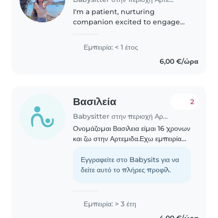
I'm a patient, nurturing
companion excited to engage
with kids across all ages. Fluent
in English, Greek, and Spanish, I
Εμπειρία: < 1 έτος
thrive on creative activities,
6,00 €/ώρα
stories, and fun games.
Currently..
Βασιλεία
2
Babysitter στην περιοχή Αρτέμιδα
Ονομάζομαι Βασιλεια είμαι 16 χρονων
και ζω στην Αρτεμιδα.Εχω εμπειρία
με παιδιά καθώς προσέχω την
6χρονη αδελφή μου από τότε που
Εγγραφείτε στο Babysits για να
ήταν νεογέννητο για περισσοτερο από
δείτε αυτό το πλήρες προφίλ.
7 ώρες την μέρα.Αγαπω..
Εμπειρία: > 3 έτη