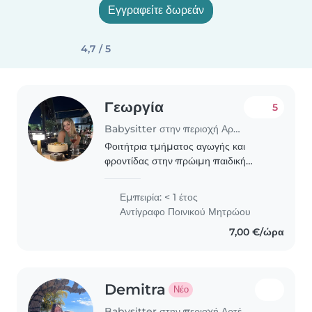
Εγγραφείτε δωρεάν
4,7 / 5
Γεωργία
5
Babysitter στην περιοχή Αρτέμιδα
Φοιτήτρια τμήματος αγωγής και
φροντίδας στην πρώιμη παιδική
ηλικία, βρίσκομαι στο 4ο έτος
σπουδών. Έχω ευχάριστη διάθεση,
Εμπειρία: < 1 έτος
μπορώ να παρέχω δημιουργική
Αντίγραφο Ποινικού Μητρώου
απασχόληση και αντιλαμβάνομαι..
7,00 €/ώρα
Demitra
Νέο
Babysitter στην περιοχή Αρτέμιδα