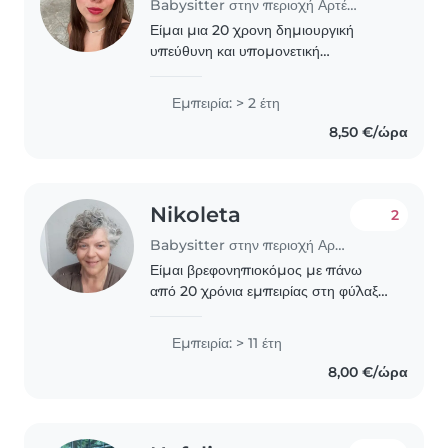
Babysitter στην περιοχή Αρτέμιδα
Είμαι μια 20 χρονη δημιουργική
υπεύθυνη και υπομονετική
βρεφονηπιοκόμος με 2 χρόνια
εμπειρίας , κυρίως με μωρά, νήπια
Εμπειρία: > 2 έτη
και προνήπια. Έχω πιστοποίηση
8,50 €/ώρα
πρώτων βοηθειών.Θα ήθελα να
εργαστώ..
Nikoleta
2
Babysitter στην περιοχή Αρτέμιδα
Είμαι βρεφονηπιοκόμος με πάνω
από 20 χρόνια εμπειρίας στη φύλαξη
παιδιών όλων των ηλικιών, από
βρέφη έως και εφήβους .Έχω επίσης
Εμπειρία: > 11 έτη
εκπαίδευση ως σύμβουλος ψυχικής
8,00 €/ώρα
υγείας. Είμαι υπεύθυνη,..