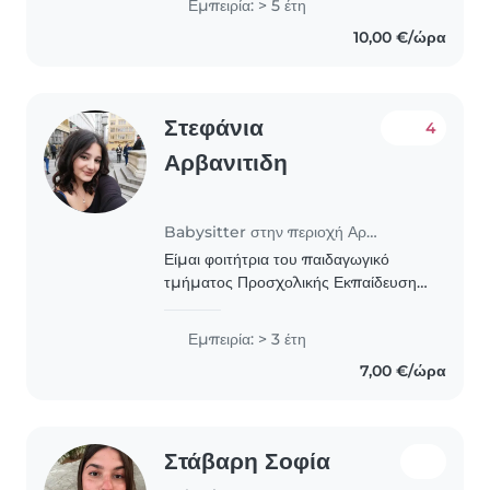
Εμπειρία: > 5 έτη
εμπειρία δημιουργικής απασχόλησης
10,00 €/ώρα
κατ' οίκον σε παιδιά ηλικιών από..
Στεφάνια
4
Αρβανιτιδη
Babysitter στην περιοχή Αρτέμιδα
Είμαι φοιτήτρια του παιδαγωγικό
τμήματος Προσχολικής Εκπαίδευσης
και έχω ξανά φυλάξει παιδι στο
παρελθόν δημοτικης-προσχολικης
Εμπειρία: > 3 έτη
και βρεφικης ηλικιας,,ενδιαφέρομαι
7,00 €/ώρα
πολύ να βρω κάτι..
Στάβαρη Σοφία