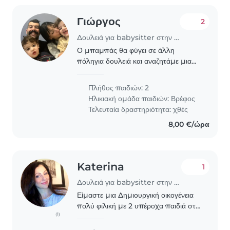
Γιώργος
2
Δουλειά για babysitter στην περιοχή Χανιά
Ο μπαμπάς θα φύγει σε άλλη
πόληγια δουλειά και αναζητάμε μια
κοπέλα χωρίς ιδιαίτερες γνώσεις για
τα 1,5 και 3,5 χρόνων παιδιά , για τις
Πλήθος παιδιών: 2
ώρες που η μητέρα θα εργάζεται... θα
Ηλικιακή ομάδα παιδιών:
Βρέφος
πρέπει..
Τελευταία δραστηριότητα: χθές
8,00 €/ώρα
Katerina
1
Δουλειά για babysitter στην περιοχή Χανιά
Είμαστε μια Δημιουργική οικογένεια
πολύ φιλική με 2 υπέροχα παιδιά στο
(1)
δημοτικό Και ενα ηρεμώ νεογέννητο
μωρό. Ψάχνουμε για μια στήριξη