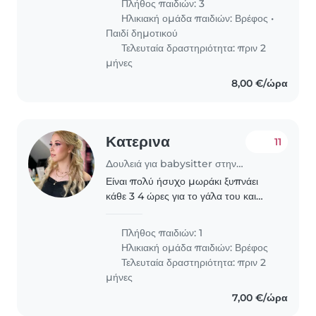
Πλήθος παιδιών: 3
καθώς έχουν απαιτητικές δουλειές.
Ηλικιακή ομάδα παιδιών:
Βρέφος
•
Παιδί δημοτικού
Τελευταία δραστηριότητα: πριν 2
μήνες
8,00 €/ώρα
Κατερινα
11
Δουλειά για babysitter στην περιοχή Χανιά
Είναι πολύ ήσυχο μωράκι ξυπνάει
κάθε 3 4 ώρες για το γάλα του και
κοιμάται κατευθείαν.. ήμαστε πολύ
ευγενικοί και φιλόξενοι οικογένεια και
Πλήθος παιδιών: 1
θα χρειαστούμε μια κοπέλα να είναι
Ηλικιακή ομάδα παιδιών:
Βρέφος
με το..
Τελευταία δραστηριότητα: πριν 2
μήνες
7,00 €/ώρα