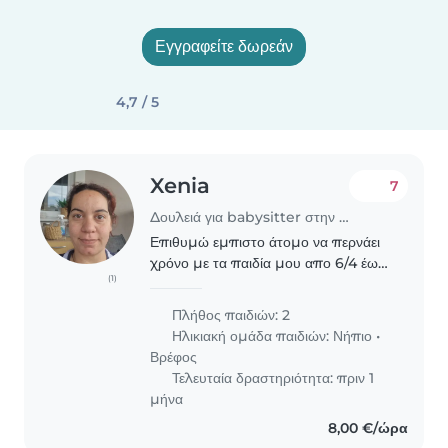
Εγγραφείτε δωρεάν
4,7 / 5
Xenia
7
Δουλειά για babysitter στην περιοχή Περιβόλια
Επιθυμώ εμπιστο άτομο να περνάει
χρόνο με τα παιδία μου απο 6/4 έως
(1)
18/4 εκτός αργιων και να κάνουν
δραστηριότητες μέσα και έξω από το
Πλήθος παιδιών: 2
σπιτι(παιδική χαρα)με εμένα
Ηλικιακή ομάδα παιδιών:
Νήπιο
•
μαζί.ενδιαφέρομαι..
Βρέφος
Τελευταία δραστηριότητα: πριν 1
μήνα
8,00 €/ώρα