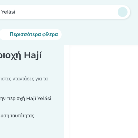
 Yelási
Περισσότερα φίλτρα
ριοχή Hají
στες νταντάδες για τα
ην περιοχή Hají Yelási
υση ταυτότητας