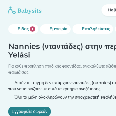
Hají
Είδος
Εμπειρία
Επαληθεύσεις
1
Nannies (νταντάδες) στην πε
Yelási
Για κάθε πρόκληση παιδικής φροντίδας, ανακαλύψτε αξιόπι
παιδιά σας.
Αυτήν τη στιγμή δεν υπάρχουν νταντάδες (nannies) στ
που να ταιριάζουν με αυτά τα κριτήρια αναζήτησης.
Όλα τα μέλη ολοκληρώνουν την υποχρεωτική επαλήθε
Εγγραφείτε δωρεάν