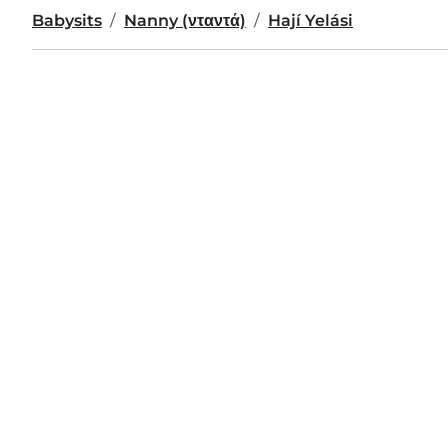
Babysits
Nanny (νταντά)
Hají Yelási