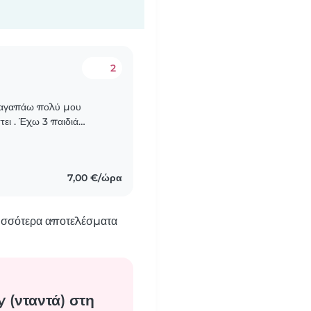
2
τει . Έχω 3 παιδιά
κίες από 7 μηνών μέχρι 3
7,00 €/ώρα
ρισσότερα αποτελέσματα
 (νταντά) στη