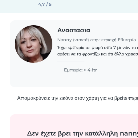
4,7 / 5
Αναστασια
Nanny (νταντά) στην περιοχή Efkarpía
Έχω εμπειρία σε μωρά από 7 μηνών τα αγαπάω πολύ μου
αρέσει να τα φροντίζω και ότι άλλο χρειασ
μεγάλα και έχω εμπειρία 3 χρόνια σε ηλι
χρόνον..
Εμπειρία: > 4 έτη
Απομακρύνετε την εικόνα στον χάρτη για να βρείτε πε
Δεν έχετε βρει την κατάλληλη nanny