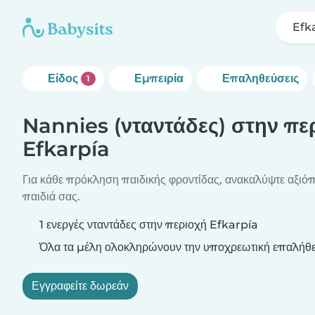
Efk
Είδος
Εμπειρία
Επαληθεύσεις
1
Nannies (νταντάδες) στην πε
Efkarpía
Για κάθε πρόκληση παιδικής φροντίδας, ανακαλύψτε αξιόπι
παιδιά σας.
1 ενεργές νταντάδες στην περιοχή Efkarpía
Όλα τα μέλη ολοκληρώνουν την υποχρεωτική επαλήθε
Εγγραφείτε δωρεάν