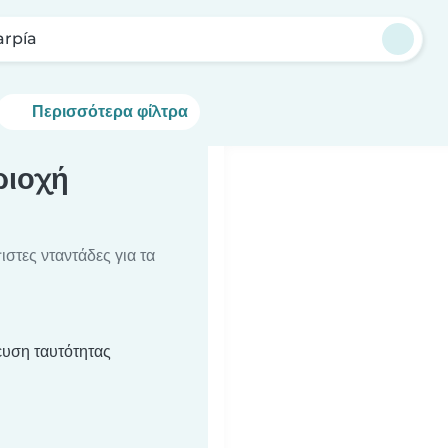
arpía
Περισσότερα φίλτρα
ριοχή
στες νταντάδες για τα
υση ταυτότητας