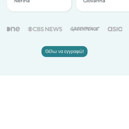
Nerina
Giovanna
Θέλω να εγγραφώ!