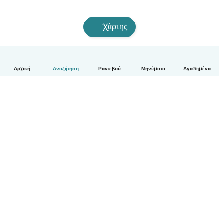
Χάρτης
Αρχική
Αναζήτηση
Ραντεβού
Μηνύματα
Αγαπημένα
Ελληνικά
Πώς λειτουργεί
Βοήθεια
Όροι & Απόρρητο
Τιμολόγηση
Στοιχεία εταιρείας
Babysits for Work
Όροι Κοινότητας