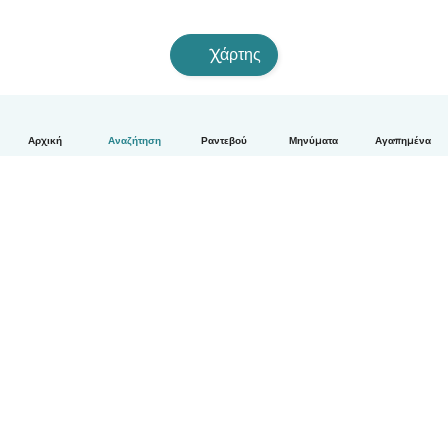
Χάρτης
Αρχική
Αναζήτηση
Ραντεβού
Μηνύματα
Αγαπημένα
Ελληνικά
Πώς λειτουργεί
Βοήθεια
Όροι & Απόρρητο
Τιμολόγηση
Στοιχεία εταιρείας
Babysits for Work
Όροι Κοινότητας