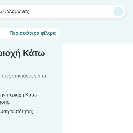
ω Καλαμώνας
Περισσότερα φίλτρα
ριοχή Κάτω
στες νταντάδες για τα
την περιοχή Κάτω
ησης.
υση ταυτότητας