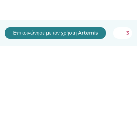
Επικοινώνησε με τον χρήστη Artemis
3
Ελληνικά
Πώς λειτουργεί
Βοήθεια
Όροι & Απόρρητο
Τιμολόγηση
Στοιχεία εταιρείας
Babysits for Work
Όροι Κοινότητας