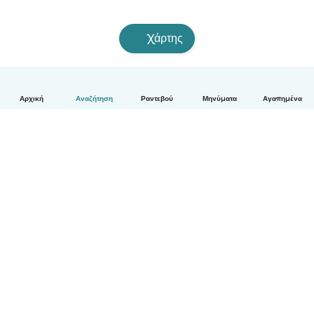
Χάρτης
Αρχική
Αναζήτηση
Ραντεβού
Μηνύματα
Αγαπημένα
Ελληνικά
Πώς λειτουργεί
Βοήθεια
Όροι & Απόρρητο
Τιμολόγηση
Στοιχεία εταιρείας
Babysits for Work
Όροι Κοινότητας