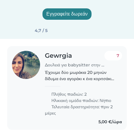
Εγγραφείτε δωρεάν
4,7 / 5
Gewrgia
7
Δουλειά για babysitter στην περιοχή Βόλος
Έχουμε δύο μωράκια 20 μηνών
δίδυμα ένα αγοράκι κ ένα κοριτσάκι
.ψάχνουμε για έμπειρη κοπέλα -κυρια
που να νιώθουμε ασφάλεια να τα
Πλήθος παιδιών: 2
αφήσουμε όταν λείπουμε στη
Ηλικιακή ομάδα παιδιών:
Νήπιο
δουλειά .
Τελευταία δραστηριότητα: πριν 2
μέρες
5,00 €/ώρα