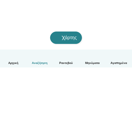
Χάρτης
Αρχική
Αναζήτηση
Ραντεβού
Μηνύματα
Αγαπημένα
Ελληνικά
Πώς λειτουργεί
Βοήθεια
Όροι & Απόρρητο
Τιμολόγηση
Στοιχεία εταιρείας
Babysits for Work
Όροι Κοινότητας