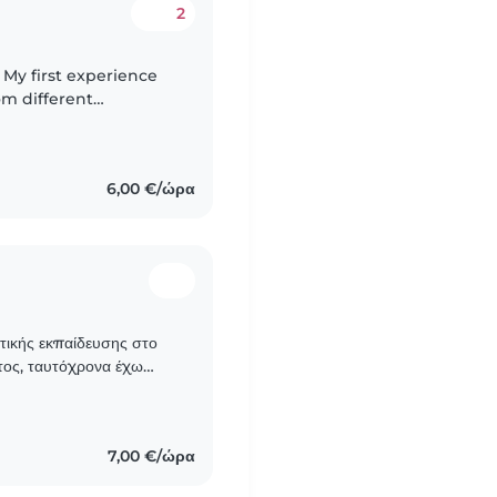
2
 My first experience
m different
nd well-being. It
6,00 €/ώρα
ικής εκπαίδευσης στο
τος, ταυτόχρονα έχω
ά προσχολικής και
7,00 €/ώρα