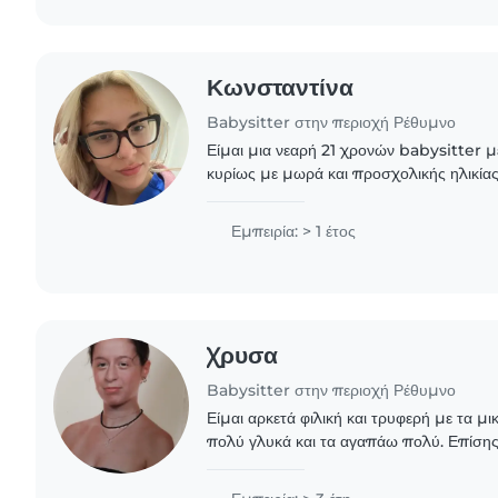
Κωνσταντίνα
Babysitter στην περιοχή Ρέθυμνο
Είμαι μια νεαρή 21 χρονών babysitter μ
κυρίως με μωρά και προσχολικής ηλικίας
αστεία και δημιουργική, και μου αρέσει 
ζωγραφική..
Εμπειρία: > 1 έτος
Χρυσα
Babysitter στην περιοχή Ρέθυμνο
Είμαι αρκετά φιλική και τρυφερή με τα μι
πολύ γλυκά και τα αγαπάω πολύ. Επίση
χαρακτηρίζει είναι η υπομονή μου, είμαι 
υπεύθυνη...