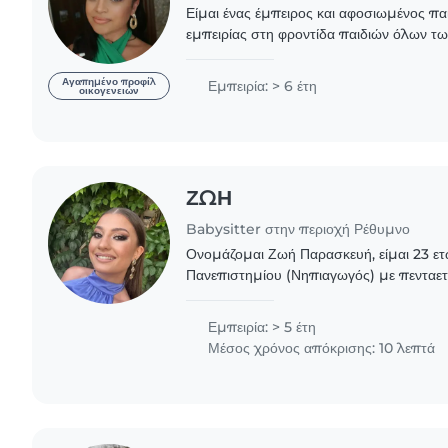
Είμαι ένας έμπειρος και αφοσιωμένος πα
εμπειρίας στη φροντίδα παιδιών όλων τ
μέχρι παιδιά δημοτικού. Διαθέτω εξαιρετι
δημιουργικότητα..
Αγαπημένο προφίλ
Εμπειρία: > 6 έτη
οικογενειών
ΖΩΗ
Babysitter στην περιοχή Ρέθυμνο
Ονομάζομαι Ζωή Παρασκευή, είμαι 23 ετώ
Πανεπιστημίου (Νηπιαγωγός) με πενταετ
και δημιουργική απασχόληση παιδιών. Πιο συγκεκριμένα έχω
εργαστεί:..
Εμπειρία: > 5 έτη
Μέσος χρόνος απόκρισης: 10 λεπτά