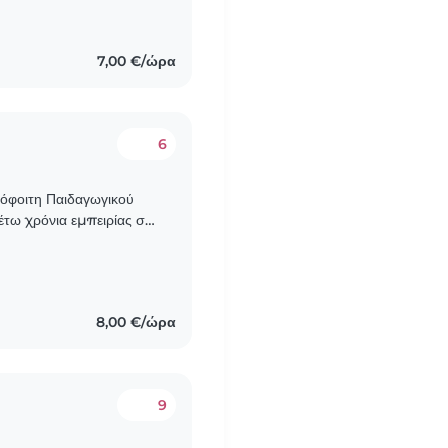
ο μέσα από τη
7,00 €/ώρα
6
πόφοιτη Παιδαγωγικού
τω χρόνια εμπειρίας στη
 Babysitter (νταντά)..
8,00 €/ώρα
9