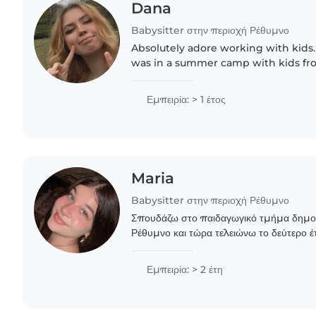
Dana
Babysitter στην περιοχή Ρέθυμνο
Absolutely adore working with kids.
was in a summer camp with kids fro
backgrounds, with different needs a
went as smoothly as possible...
Εμπειρία: > 1 έτος
Maria
Babysitter στην περιοχή Ρέθυμνο
Σπουδάζω στο παιδαγωγικό τμήμα δημοτ
Ρέθυμνο και τώρα τελειώνω το δεύτερο έ
παρακολουθήσει και σεμινάρια για παιδι
δημοτικής..
Εμπειρία: > 2 έτη