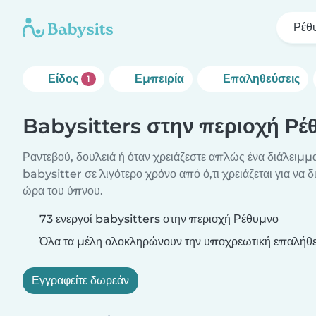
Ρέθ
Είδος
Εμπειρία
Επαληθεύσεις
1
Babysitters στην περιοχή Ρέ
Ραντεβού, δουλειά ή όταν χρειάζεστε απλώς ένα διάλειμμα
babysitter σε λιγότερο χρόνο από ό,τι χρειάζεται για να 
ώρα του ύπνου.
73 ενεργοί babysitters στην περιοχή Ρέθυμνο
Όλα τα μέλη ολοκληρώνουν την υποχρεωτική επαλήθε
Εγγραφείτε δωρεάν