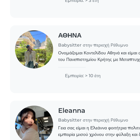
Εμπειρία: > 3 έτη
ΑΘΗΝΑ
Babysitter στην περιοχή Ρέθυμνο
Ονομάζομαι Κοντελίδου Αθηνά και είμαι
του Πανεπιστημίου Κρήτης με Μεταπτυχ
Τεχνολογίες. Για 3 χρόνια εργαζόμουν σε
του..
Εμπειρία: > 10 έτη
Eleanna
Babysitter στην περιοχή Ρέθυμνο
Γεια σας είμαι η Ελεάννα φοιτήτρια πολι
εμπειρία μισού χρόνου στην φύλαξη και 