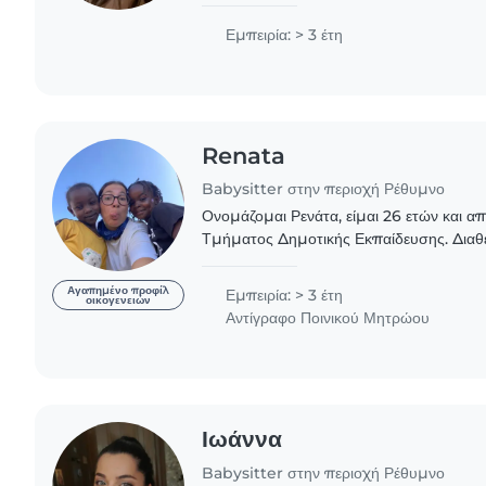
παιδιά και διαθέτω σχετική εμπειρία τόσ
συνεργασία μου..
Εμπειρία: > 3 έτη
Renata
Babysitter στην περιοχή Ρέθυμνο
Ονομάζομαι Ρενάτα, είμαι 26 ετών και α
Τμήματος Δημοτικής Εκπαίδευσης. Διαθέ
φροντίδα παιδιών και αναζητώ εργασία ως
Αγαπημένο προφίλ
Εμπειρία: > 3 έτη
οικογενειών
Αντίγραφο Ποινικού Μητρώου
Ιωάννα
Babysitter στην περιοχή Ρέθυμνο