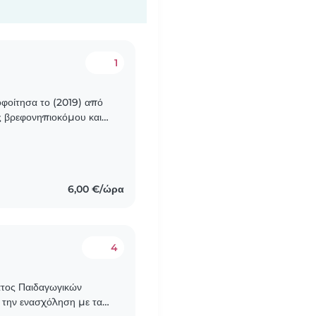
1
οφοίτησα το (2019) από
ός βρεφονηπιοκόμου και
παγγέλματος από τον
6,00 €/ώρα
4
ατος Παιδαγωγικών
την ενασχόληση με τα