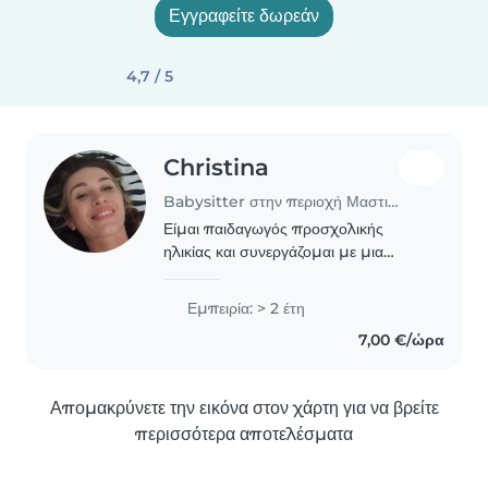
Εγγραφείτε δωρεάν
4,7 / 5
Christina
Babysitter στην περιοχή Μαστιχάρι
Είμαι παιδαγωγός προσχολικής
ηλικίας και συνεργάζομαι με μια
οικογένεια στην Αθήνα, η οποία μου
εμπιστεύεται 3 πανέμορφα
Εμπειρία: > 2 έτη
κοριτσάκια ηλικίας 1,3,6 χρόνων! Θα
7,00 €/ώρα
βρίσκομαι στην Κω για 2..
Απομακρύνετε την εικόνα στον χάρτη για να βρείτε
περισσότερα αποτελέσματα