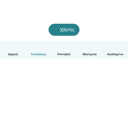
Χάρτης
Αρχική
Αναζήτηση
Ραντεβού
Μηνύματα
Αγαπημένα
Ελληνικά
Πώς λειτουργεί
Βοήθεια
Όροι & Απόρρητο
Τιμολόγηση
Στοιχεία εταιρείας
Babysits for Work
Όροι Κοινότητας