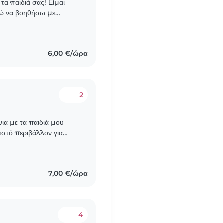
α παιδιά σας! Είμαι
ρώ να βοηθήσω με
τεχνίες. Μιλώ Αγγλικά,
6,00 €/ώρα
2
νια με τα παιδιά μου
εστό περιβάλλον για
μαζί . Είμαι δασκάλα
7,00 €/ώρα
4