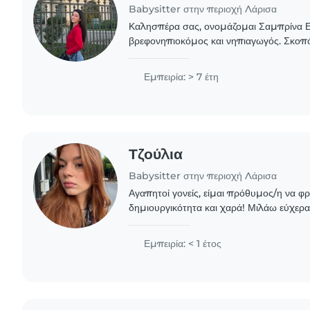
Babysitter στην περιοχή Λάρισα
Καλησπέρα σας, ονομάζομαι Σαμπρίνα Ε
βρεφονηπιοκόμος και νηπιαγωγός. Σκο
στα παιδιά φροντίδα , αγάπη και γνώσει
γνωστική , κοινωνική..
Εμπειρία: > 7 έτη
Τζούλια
Babysitter στην περιοχή Λάρισα
Αγαπητοί γονείς, είμαι πρόθυμος/η να φρ
δημιουργικότητα και χαρά! Μιλάω εύχερα 
αλβανικά. Ασχολούμαι με ζωγραφική, ανά
Εμπειρία: < 1 έτος