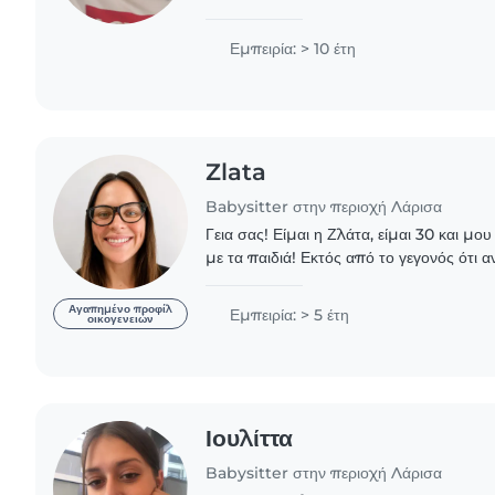
Λογοθεραπείας και έχω εμπειρία με παιδ
Εμπειρία: > 10 έτη
Zlata
Babysitter στην περιοχή Λάρισα
Γεια σας! Είμαι η Ζλάτα, είμαι 30 και μου αρέσει να ασχολούμαι
με τα παιδιά! Εκτός από το γεγονός ότι 
αδερφού μου λόγω οικογενειακών δυσκολ
Αγαπημένο προφίλ
Εμπειρία: > 5 έτη
οικογενειών
Ιουλίττα
Babysitter στην περιοχή Λάρισα