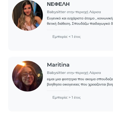
ΝΕΦΕΛΗ
Babysitter στην περιοχή Λάρισα
Ευγενικό και ευχάριστο άτομο , κοινωνικ
θετική διάθεση. Σπουδάζω παιδαγωγικό 
και έχω πιστοποιητικό επιμόρφωσης στην
Εμπειρία: < 1 έτος
Maritina
Babysitter στην περιοχή Λάρισα
ειμαι μια φοιτητρια που ακομα σπουδαζει
βοηθησει οικογενειες που χρειαζονται βοη
ελευθερο της χρονο . εχω διαθεση να πε
Εμπειρία: > 1 έτος