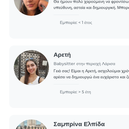
Θα ήμουν πολύ χαρούμενη να φροντίσω τ
υπεύθυνη, αστεία και δημιουργική. Μπο
διάβασμα, παιχνίδια, ζωγραφική και χειρο
Γαλλικά,..
Εμπειρία: < 1 έτος
Αρετή
Babysitter στην περιοχή Λάρισα
Γειά σας! Είμαι η Αρετή, ασχολούμαι χρό
αρέσει να δημιουργώ ένα ευχάριστο και ζ
αυτά και να περνάμε δημιουργικό χρόνο 
μουσικής..
Εμπειρία: > 5 έτη
Σαμπρίνα Ελπίδα