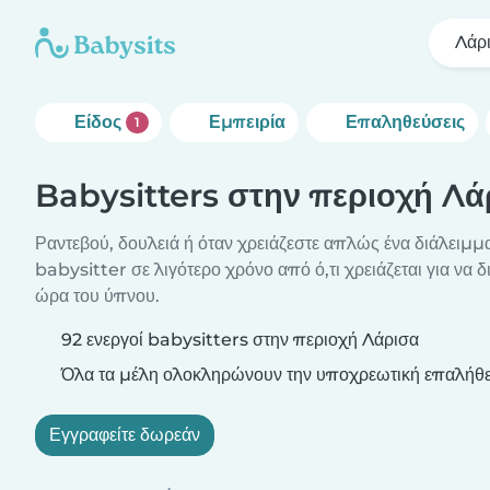
Λάρ
Είδος
Εμπειρία
Επαληθεύσεις
1
Babysitters στην περιοχή Λά
Ραντεβού, δουλειά ή όταν χρειάζεστε απλώς ένα διάλειμμα
babysitter σε λιγότερο χρόνο από ό,τι χρειάζεται για να 
ώρα του ύπνου.
92 ενεργοί babysitters στην περιοχή Λάρισα
Όλα τα μέλη ολοκληρώνουν την υποχρεωτική επαλήθε
Εγγραφείτε δωρεάν