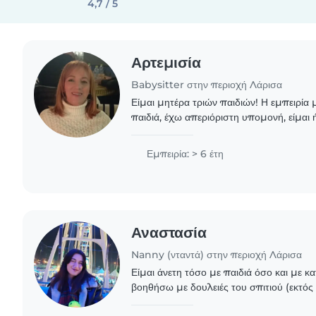
4,7 / 5
Αρτεμισία
Babysitter στην περιοχή Λάρισα
Είμαι μητέρα τριών παιδιών! Η εμπειρία
παιδιά, έχω απεριόριστη υπομονή, είμαι
Κάνω babysitting ( αφού μεγάλωσα τα δικά μου ) 6 χρονια.
Έχω..
Εμπειρία: > 6 έτη
Αναστασία
Nanny (νταντά) στην περιοχή Λάρισα
Είμαι άνετη τόσο με παιδιά όσο και με κ
βοηθήσω με δουλειές του σπιτιού (εκτός
διάβασμα των παιδιών, παιχνίδι μαζί τους