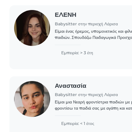
ΕΛΕΝΗ
Babysitter στην περιοχή Λάρισα
Είμαι ένας ήρεμος, υπομονετικός και φιλ
παιδιών. Σπουδάζω Παιδαγωγικά Προσχολ
εμπειρία με παιδιά ηλικίας νηπίων και π
έχω..
Εμπειρία: > 3 έτη
Αναστασία
Babysitter στην περιοχή Λάρισα
Είμαι μια Νεαρή φροντίστρια παιδιών με 
φροντίσω τα παιδιά σας με αγάπη και κα
με μωρά, βρέφη και παιδιά προσχολικής 
σπουδών..
Εμπειρία: < 1 έτος