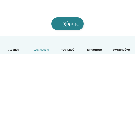
Χάρτης
Αρχική
Αναζήτηση
Ραντεβού
Μηνύματα
Αγαπημένα
Ελληνικά
Πώς λειτουργεί
Βοήθεια
Όροι & Απόρρητο
Τιμολόγηση
Στοιχεία εταιρείας
Babysits for Work
Όροι Κοινότητας