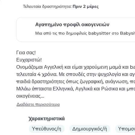
Τελευταία δραστηριότητα:
Πριν 2 μέρες
Αγαπημένο προφίλ οικογενειών
Μια από τις πιο δημοφιλείς babysitter στο Babysi
Γεια σας!

Ευχαριστώ!

Ονομάζομαι Αγγελική και είμαι χαρούμενη μαμά και ba
τελευταία 4 χρόνια. Με σπουδές στην ψυχολογία και 
παιδιά δραστηριότητες όπως ζωγραφική, ανάγνωση, παι
Μιλάω άπταιστα Ελληνικά, Αγγλικά και Ρώσικα και μπ
οικογένειας...
Διαβάστε περισσότερα
Χαρακτηριστικά
Υπεύθυνος/η
Δημιουργικός/ή
Υπομον