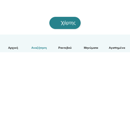
Χάρτης
Αρχική
Αναζήτηση
Ραντεβού
Μηνύματα
Αγαπημένα
Ελληνικά
Πώς λειτουργεί
Βοήθεια
Όροι & Απόρρητο
Τιμολόγηση
Στοιχεία εταιρείας
Babysits for Work
Όροι Κοινότητας