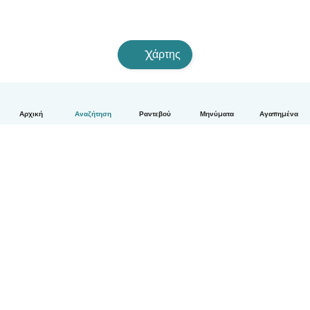
Χάρτης
Αρχική
Αναζήτηση
Ραντεβού
Μηνύματα
Αγαπημένα
Ελληνικά
Πώς λειτουργεί
Βοήθεια
Όροι & Απόρρητο
Τιμολόγηση
Στοιχεία εταιρείας
Babysits for Work
Όροι Κοινότητας