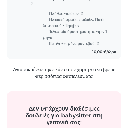
(1)
y old chatty boy.We're looking
for someone young and lively
Πλήθος παιδιών: 2
who can keep them busy once
Ηλικιακή ομάδα παιδιών:
Παιδί
to 3 times a week (on
δημοτικού
•
Έφηβος
weekends..
Τελευταία δραστηριότητα: πριν 1
μήνα
Επαληθευμένα ραντεβού: 2
10,00 €/ώρα
Απομακρύνετε την εικόνα στον χάρτη για να βρείτε
περισσότερα αποτελέσματα
Δεν υπάρχουν διαθέσιμες
δουλειές για babysitter στη
γειτονιά σας;