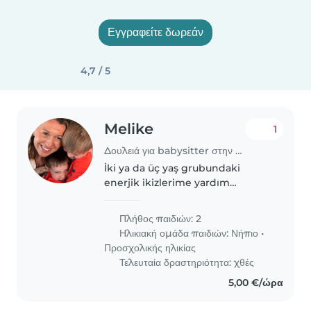
Εγγραφείτε δωρεάν
4,7 / 5
Melike
1
Δουλειά για babysitter στην περιοχή Pylaía
İki ya da üç yaş grubundaki
enerjik ikizlerime yardım
edecek, eğlenceli ve güvenilir bir
bebek bakıcısına ihtiyacım var.
Πλήθος παιδιών: 2
Konuşkan, sportif ve oyuncu
Ηλικιακή ομάδα παιδιών:
Νήπιο
•
doğalarıyla tanınan çocuklarımla..
Προσχολικής ηλικίας
Τελευταία δραστηριότητα: χθές
5,00 €/ώρα