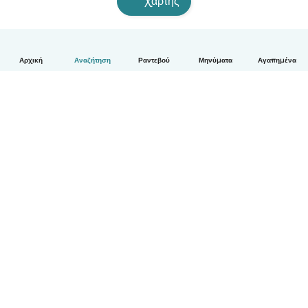
Χάρτης
Αρχική
Αναζήτηση
Ραντεβού
Μηνύματα
Αγαπημένα
Ελληνικά
Πώς λειτουργεί
Βοήθεια
Όροι & Απόρρητο
Τιμολόγηση
Στοιχεία εταιρείας
Babysits for Work
Όροι Κοινότητας
© Babysits B.V.