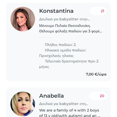
Konstantina
21
Δουλειά για babysitter στην περιοχή Pylaía
Μένουμε Πυλαία Θεσσαλονίκη.
Θέλουμε φύλαξη παιδιών για 3 φορές
την εβδομάδα τα μεσημέρια με
απογεύματα
Πλήθος παιδιών: 2
Ηλικιακή ομάδα παιδιών:
Προσχολικής ηλικίας
Τελευταία δραστηριότητα: πριν 2
μήνες
7,00 €/ώρα
Anabella
20
Δουλειά για babysitter στην περιοχή Pylaía
We are a family of 4 with 2 boys
of 13 y old(with autism) and an 8