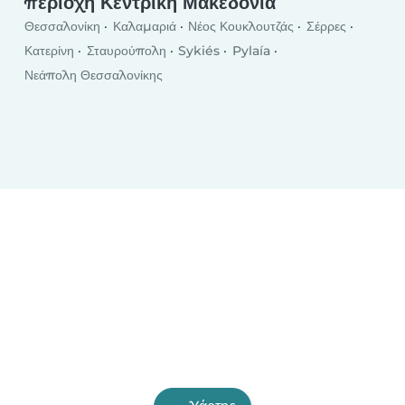
περιοχή Κεντρική Μακεδονία
Θεσσαλονίκη
Καλαμαριά
Νέος Κουκλουτζάς
Σέρρες
Κατερίνη
Σταυρούπολη
Sykiés
Pylaía
Νεάπολη Θεσσαλονίκης