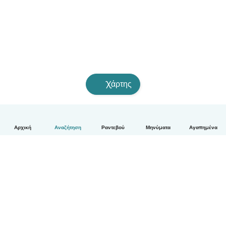
Χάρτης
Αρχική
Αναζήτηση
Ραντεβού
Μηνύματα
Αγαπημένα
Ελληνικά
Πώς λειτουργεί
Βοήθεια
Όροι & Απόρρητο
Τιμολόγηση