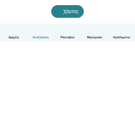
Χάρτης
Αρχική
Αναζήτηση
Ραντεβού
Μηνύματα
Αγαπημένα
Ελληνικά
Πώς λειτουργεί
Βοήθεια
Όροι & Απόρρητο
Τιμολόγηση
Στοιχεία εταιρείας
Babysits for Work
Όροι Κοινότητας