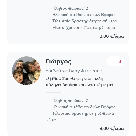
για ορισμένες φορές τον μήνα.
Πλήθος παιδιών: 2
Ηλικιακή ομάδα παιδιών:
Βρέφος
Τελευταία δραστηριότητα: σήμερα
Μέσος χρόνος απόκρισης: 1 ώρα
8,00 €/ώρα
Γιώργος
3
Δουλειά για babysitter στην περιοχή Χανιά
Ο μπαμπάς θα φύγει σε άλλη
πόληγια δουλειά και αναζητάμε μια
κοπέλα χωρίς ιδιαίτερες γνώσεις για
τα 1,5 και 3,5 χρόνων παιδιά , για τις
Πλήθος παιδιών: 2
ώρες που η μητέρα θα εργάζεται... θα
Ηλικιακή ομάδα παιδιών:
Βρέφος
πρέπει..
Τελευταία δραστηριότητα: πριν 2
μέρες
8,00 €/ώρα