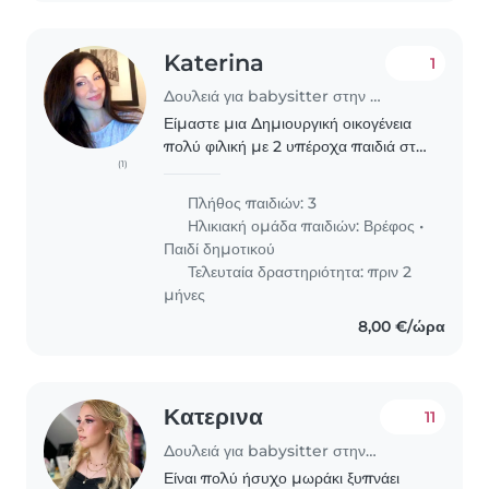
Katerina
1
Δουλειά για babysitter στην περιοχή Χανιά
Είμαστε μια Δημιουργική οικογένεια
πολύ φιλική με 2 υπέροχα παιδιά στο
(1)
δημοτικό Και ενα ηρεμώ νεογέννητο
μωρό. Ψάχνουμε για μια στήριξη
Πλήθος παιδιών: 3
καθώς έχουν απαιτητικές δουλειές.
Ηλικιακή ομάδα παιδιών:
Βρέφος
•
Παιδί δημοτικού
Τελευταία δραστηριότητα: πριν 2
μήνες
8,00 €/ώρα
Κατερινα
11
Δουλειά για babysitter στην περιοχή Χανιά
Είναι πολύ ήσυχο μωράκι ξυπνάει