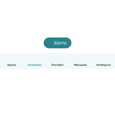
Χάρτης
Αρχική
Αναζήτηση
Ραντεβού
Μηνύματα
Αγαπημένα
Ελληνικά
Πώς λειτουργεί
Βοήθεια
Όροι & Απόρρητο
Τιμολόγηση