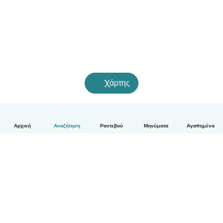
Χάρτης
Αρχική
Αναζήτηση
Ραντεβού
Μηνύματα
Αγαπημένα
Ελληνικά
Πώς λειτουργεί
Βοήθεια
Όροι & Απόρρητο
Τιμολόγηση