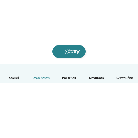
Χάρτης
Αρχική
Αναζήτηση
Ραντεβού
Μηνύματα
Αγαπημένα
Ελληνικά
Πώς λειτουργεί
Βοήθεια
Όροι & Απόρρητο
Τιμολόγηση