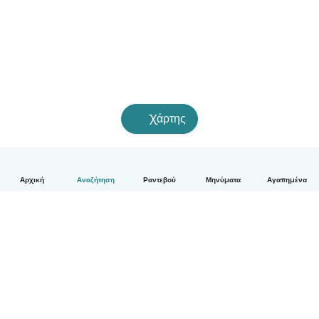
Χάρτης
Αρχική
Αναζήτηση
Ραντεβού
Μηνύματα
Αγαπημένα
Ελληνικά
Πώς λειτουργεί
Βοήθεια
Όροι & Απόρρητο
Τιμολόγηση