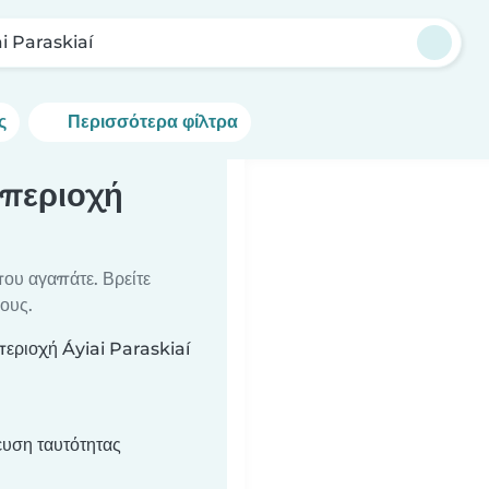
i Paraskiaí
ς
Περισσότερα φίλτρα
 περιοχή
που αγαπάτε. Βρείτε
ους.
περιοχή Áyiai Paraskiaí
υση ταυτότητας