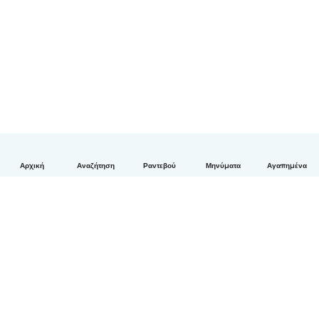
Αρχική
Αναζήτηση
Ραντεβού
Μηνύματα
Αγαπημένα
Ελληνικά
Πώς λειτουργεί
Βοήθεια
Όροι & Απόρρητο
Τιμολόγηση