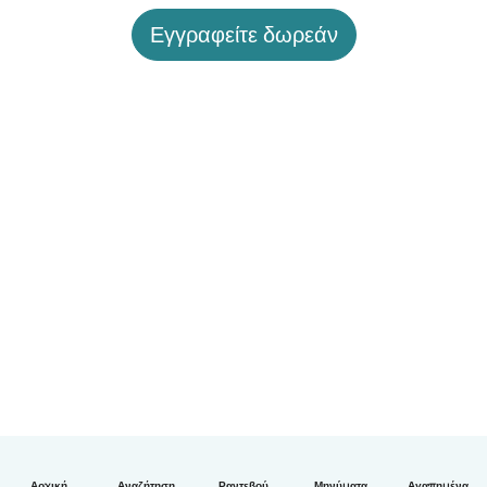
Εγγραφείτε δωρεάν
Αρχική
Αναζήτηση
Ραντεβού
Μηνύματα
Αγαπημένα