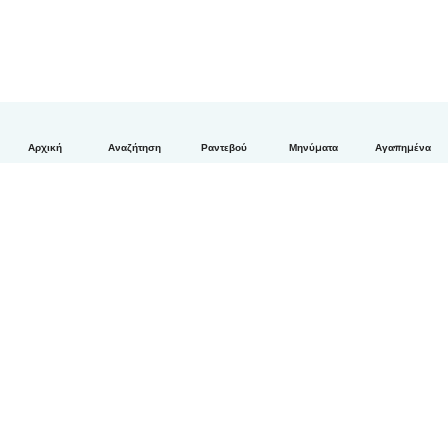
Αρχική
Αναζήτηση
Ραντεβού
Μηνύματα
Αγαπημένα
Ελληνικά
Πώς λειτουργεί
Βοήθεια
Όροι & Απόρρητο
Τιμολόγηση
Στοιχεία εταιρείας
Babysits for Work
Όροι Κοινότητας