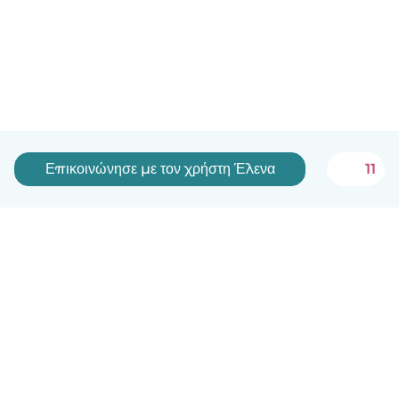
Επικοινώνησε με τον χρήστη Έλενα
11
Ελληνικά
Πώς λειτουργεί
Βοήθεια
Όροι & Απόρρητο
Τιμολόγηση