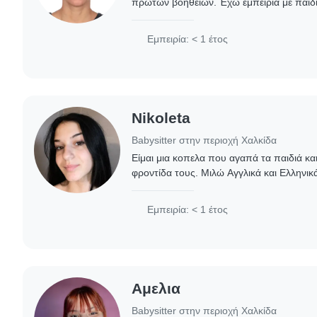
πρώτων βοηθειών. Έχω εμπειρία με παιδι
και δημοτικού, και με παιδιά με ειδικές αν
Εμπειρία: < 1 έτος
Nikoleta
Babysitter στην περιοχή Χαλκίδα
Είμαι μια κοπελα που αγαπά τα παιδιά και
φροντίδα τους. Μιλώ Αγγλικά και Ελληνικά 
βοηθήσω με διάβασμα, ζωγραφική και χειρο
Εμπειρία: < 1 έτος
Αμελια
Babysitter στην περιοχή Χαλκίδα