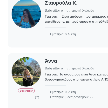
Σταυρούλα Κ.
Babysitter στην περιοχή Χαλκίδα
Γεια σας!!! Είμαι απόφοιτη του τμήματος
εκπαίδευσης, με προϋπηρεσία στη φύλαξη
απασχόληση παιδιών διαφόρων ηλικιών (
παιδιά δημοτικού)...
Εμπειρία: > 5 έτη
Άννα
Babysitter στην περιοχή Χαλκίδα
Γεια σας! Το ονομα μου ειναι Αννα και ει
βρεφονηπιοκόμος στο πανεπιστήμιο ΑΠΘ 
ηλικίας μου Ασχολούμαι με το babysitting 
μεσω..
Supersitter
Εμπειρία: > 2 έτη
Επαληθευμένα ραντεβού: 22
(7)