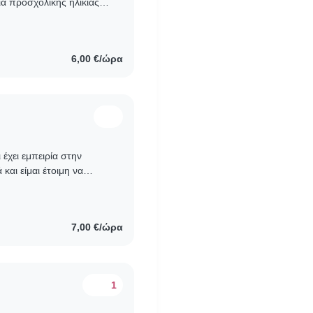
ά προσχολικής ηλικίας
άγκες. Μιλώ αγγλικά..
6,00 €/ώρα
 έχει εμπειρία στην
και είμαι έτοιμη να
τεχνίες. Είμαι άνετη..
7,00 €/ώρα
1