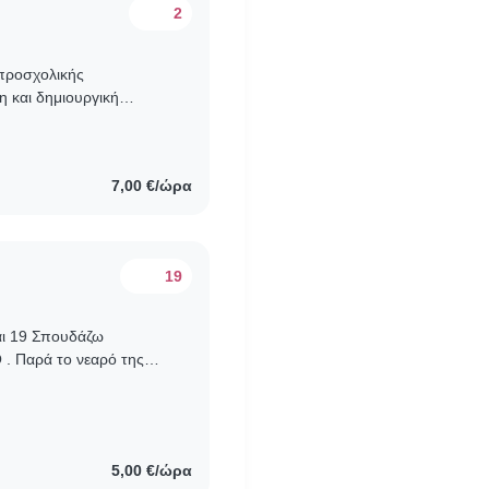
2
 προσχολικής
 και δημιουργική
από βρέφη μέχρι και
7,00 €/ώρα
19
μαι 19 Σπουδάζω
. Παρά το νεαρό της
τα τελευταία 2 χρόνια
5,00 €/ώρα