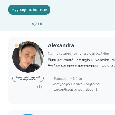
Εγγραφείτε δωρεάν
4,7 / 5
Alexandra
Nanny (νταντά) στην περιοχή Χαλκίδα
Είμαι μια νταντά με πτυχίο ψυχολογίας. Μ
Αγγλικά και είμαι περιγεγραμμένη ως υπε
ήρεμη. έχω εμπειρία φύλαξης παιδιών σε η
Αγαπημένο προφίλ
Εμπειρία: > 1 έτος
οικογενειών
Αντίγραφο Ποινικού Μητρώου
(1)
Επαληθευμένα ραντεβού: 1