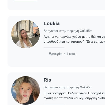
Loukia
Babysitter στην περιοχή Χαλκίδα
Αγαπώ να περνάω χρόνο με παιδιά και να
υπευθυνότητα και υπομονή. Έχω εμπειρία
παιδιά, καθώς και με παιδιά στο φάσμα τ
προσαρμόζοντας πάντα..
Εμπειρία: < 1 έτος
Ria
Babysitter στην περιοχή Χαλκίδα
Είμαι φοιτήτρια Παιδαγωγικού Προσχολικ
αγάπη για τα παιδιά και δημιουργική διάθ
προϋπηρεσία στη δημιουργική απασχόλη