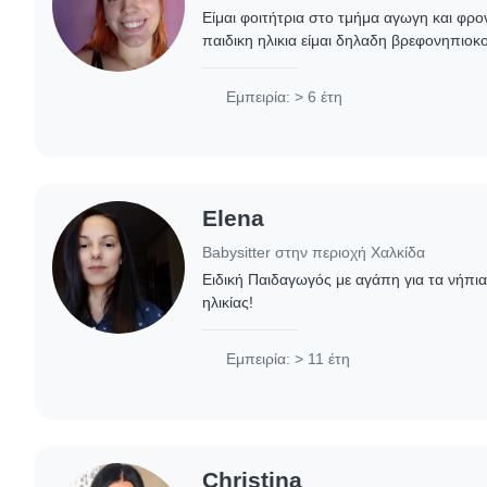
Είμαι φοιτήτρια στο τμήμα αγωγη και φρ
παιδικη ηλικια είμαι δηλαδη βρεφονηπιοκο
μεχρι 6 ετων . Βεβαια εχω ασχοληθεί και μ
Εμπειρία: > 6 έτη
Elena
Babysitter στην περιοχή Χαλκίδα
Ειδική Παιδαγωγός με αγάπη για τα νήπια
ηλικίας!
Εμπειρία: > 11 έτη
Christina