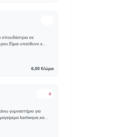
αι σπουδάστρια σε
τρου.Είμαι υπεύθυνο και
ά. Μου αρέσει να
6,00 €/ώρα
4
αίνω γυμναστήριο για
μαγείρεμα barbeque,και
 κάποιου βίβλου με