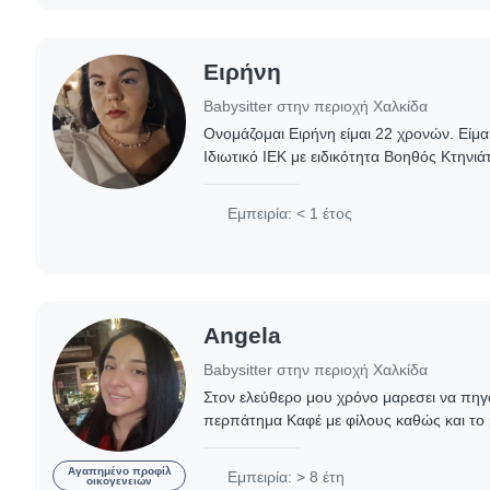
Ειρήνη
Babysitter στην περιοχή Χαλκίδα
Ονομάζομαι Ειρήνη είμαι 22 χρονών. Είμ
Ιδιωτικό ΙΕΚ με ειδικότητα Βοηθός Κτηνιά
υπομονετικό άτομο με αγάπη για τα παιδι
περνάω..
Εμπειρία: < 1 έτος
Angela
Babysitter στην περιοχή Χαλκίδα
Στον ελεύθερο μου χρόνο μαρεσει να πηγ
περπάτημα Καφέ με φίλους καθώς και το 
να ζωγραφίζω , απολαμβάνω το διάβασμα
θέματα..
Αγαπημένο προφίλ
Εμπειρία: > 8 έτη
οικογενειών